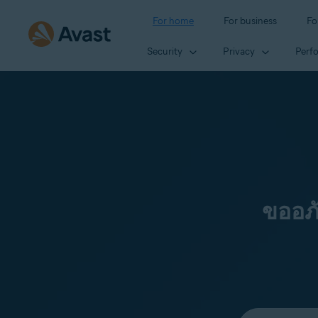
For home
For business
Fo
Security
Privacy
Perf
ขออภ
Select