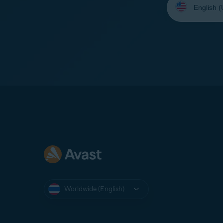
your
language:
Worldwide (English)