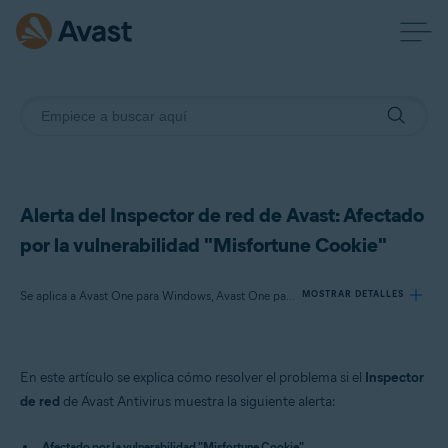
Alerta del Inspector de red de Avast: Afectado
por la vulnerabilidad "Misfortune Cookie"
Se aplica a Avast One para Windows, Avast One para Mac, Avast Premium Security para Windows, Avast Free Antivirus para Windows, Avast Premium Security para Mac, Avast Security para Mac
MOSTRAR DETALLES
Productos:
En este artículo se explica cómo resolver el problema si el
Inspector
Avast One 22.x para Windows
de red
de Avast Antivirus muestra la siguiente alerta:
Avast One 22.x para Mac
Avast Premium Security 22.x para Windows
Afectado por la vulnerabilidad "Misfortune Cookie"