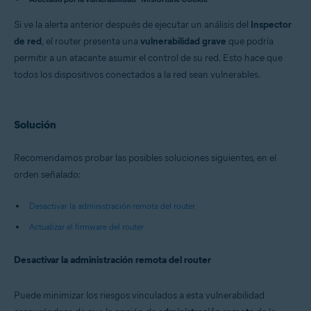
Avast Free Antivirus 22.x para Windows
Avast Premium Security 15.x para Mac
Si ve la alerta anterior después de ejecutar un análisis del
Inspector
Avast Security 15.x para Mac
de red
, el router presenta una
vulnerabilidad grave
que podría
Sistemas operativos:
permitir a un atacante asumir el control de su red. Esto hace que
todos los dispositivos conectados a la red sean vulnerables.
Microsoft Windows 11 Home / Pro / Enterprise / Education
Microsoft Windows 10 Home / Pro / Enterprise / Education - 32 o 64 bits
Microsoft Windows 8.x / Pro / Enterprise - 32 o 64 bits
Microsoft Windows 8/Pro/Enterprise - 32 o 64 bits
Solución
Microsoft Windows 7 Home Basic/Home
Premium/Professional/Enterprise/Ultimate - Service Pack 1 con
Convenient Rollup Update, 32 o 64 bits
Recomendamos probar las posibles soluciones siguientes, en el
Apple macOS 12.x (Monterey)
orden señalado:
Apple macOS 11.x (Big Sur)
Apple macOS 10.15.x (Catalina)
Apple macOS 10.14.x (Mojave)
Desactivar la administración remota del router
Apple macOS 10.13.x (High Sierra)
Actualizar el firmware del router
Apple macOS 10.12.x (Sierra)
Apple Mac OS X 10.11.x (El Capitan)
Desactivar la administración remota del router
Puede minimizar los riesgos vinculados a esta vulnerabilidad