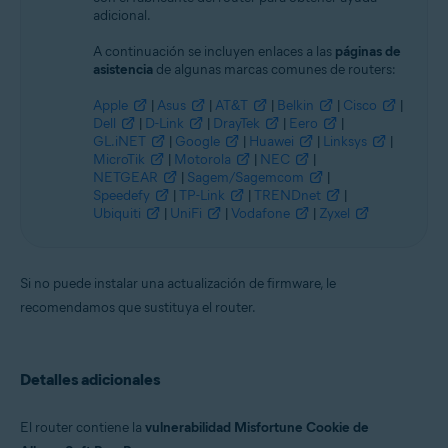
adicional.
A continuación se incluyen enlaces a las
páginas de
asistencia
de algunas marcas comunes de routers:
Apple
|
Asus
|
AT&T
|
Belkin
|
Cisco
|
Dell
|
D-Link
|
DrayTek
|
Eero
|
GL.iNET
|
Google
|
Huawei
|
Linksys
|
MicroTik
|
Motorola
|
NEC
|
NETGEAR
|
Sagem/Sagemcom
|
Speedefy
|
TP-Link
|
TRENDnet
|
Ubiquiti
|
UniFi
|
Vodafone
|
Zyxel
Si no puede instalar una actualización de firmware, le
recomendamos que sustituya el router.
Detalles adicionales
El router contiene la
vulnerabilidad Misfortune Cookie de