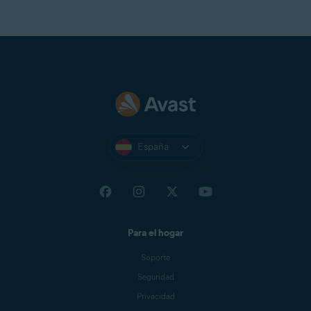
X
✓
reembolso?
de este artículo.
navegador
Conexión
X
X
segura VPN
Dark Web
Limitado
Limitado
Monitoring
Modo privado
X
X
España
Prevención
del
X
X
seguimiento
Para el hogar
Actualizador
Limitado
Limitado
de software
Soporte
Seguridad
Limpieza del
X
X
Privacidad
disco