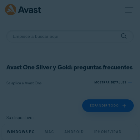
Avast One Silver y Gold: preguntas frecuentes
Se aplica a Avast One
MOSTRAR DETALLES
EXPANDIR TODO
Productos:
Avast One
Su dispositivo:
Sistemas operativos:
WINDOWS PC
MAC
ANDROID
IPHONE/IPAD
Windows, macOS, Android y iOS