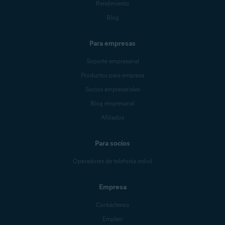
Rendimiento
Driver
Blog
X
X
Updater
Para empresas
Buscador de
X
X
duplicados
Soporte empresarial
Productos para empresa
Socios empresariales
Blog empresarial
Afiliados
Para socios
Operadores de telefonía móvil
Empresa
Contáctenos
Empleo