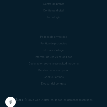
Centro de prensa
Confianza digital
Tecnología
Política de privacidad
Política de productos
Información legal
Informar de una vulnerabilidad
Declaración sobre la esclavitud moderna
Detalles de la suscripción
Cookie Settings
Desistir del contrato
© 2025 Gen Digital Inc.
Todos los derechos reservados.