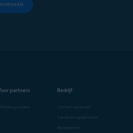
DOORGAAN
Voor partners
Bedrijf
obiele providers
Contact opnemen
Carrièremogelijkheden
Perscentrum