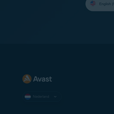
uw
taal:
Nederland