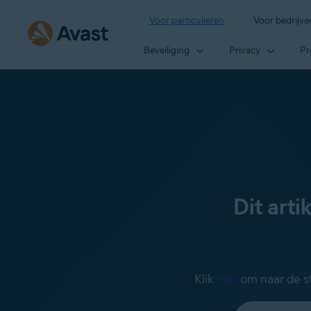
Voor particulieren
Voor bedrijve
Beveiliging
Privacy
Pr
Dit arti
Klik
hier
om naar de st
Selecteer