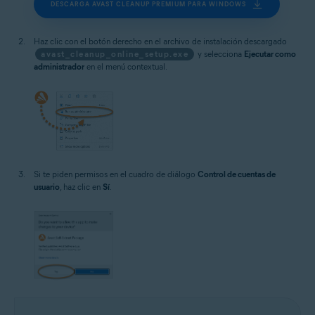
DESCARGA AVAST CLEANUP PREMIUM PARA WINDOWS
Haz clic con el botón derecho en el archivo de instalación descargado
avast_cleanup_online_setup.exe
y selecciona
Ejecutar como
administrador
en el menú contextual.
Si te piden permisos en el cuadro de diálogo
Control de cuentas de
usuario
, haz clic en
Sí
.