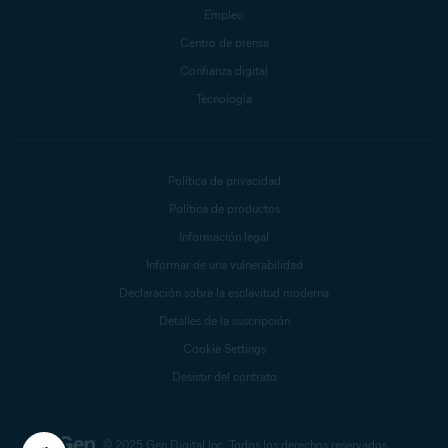
Empleo
Centro de prensa
Confianza digital
Tecnología
Política de privacidad
Política de productos
Información legal
Informar de una vulnerabilidad
Declaración sobre la esclavitud moderna
Detalles de la suscripción
Cookie Settings
Desistir del contrato
© 2025 Gen Digital Inc.
Todos los derechos reservados.