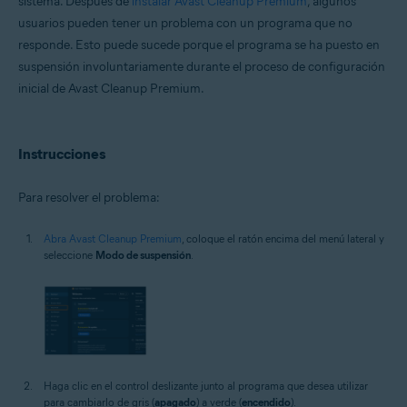
sistema. Después de
instalar Avast Cleanup Premium
, algunos
Microsoft Windows 11 Home/Pro/Enterprise/Education
usuarios pueden tener un problema con un programa que no
Microsoft Windows 10 Home/Pro/Enterprise/Education - 32 o 64 bits
responde. Esto puede sucede porque el programa se ha puesto en
Microsoft Windows 8.1/Pro/Enterprise - 32 o 64 bits
suspensión involuntariamente durante el proceso de configuración
Microsoft Windows 8/Pro/Enterprise - 32 o 64 bits
Microsoft Windows 7 Home Basic/Home
inicial de Avast Cleanup Premium.
Premium/Professional/Enterprise/Ultimate - Service Pack 1 con
Convenient Rollup Update, 32 o 64 bits
Instrucciones
Para resolver el problema:
Abra Avast Cleanup Premium
, coloque el ratón encima del menú lateral y
seleccione
Modo de suspensión
.
Haga clic en el control deslizante junto al programa que desea utilizar
para cambiarlo de gris (
apagado
) a verde (
encendido
).