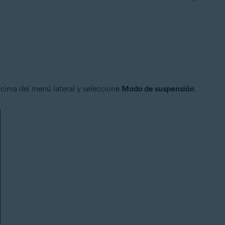
n
- 32 o 64 bits
ional/Enterprise/Ultimate - Service Pack 1 con Convenient Rollup Updat
ncima del menú lateral y seleccione
Modo de suspensión
.