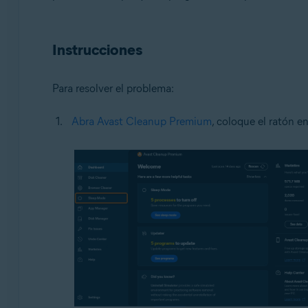
Sistemas operativos:
Microsoft Windows 11 Home/Pro/Enterprise/Educatio
Instrucciones
Microsoft Windows 10 Home/Pro/Enterprise/Education 
Microsoft Windows 8.1/Pro/Enterprise - 32 o 64 bits
Microsoft Windows 8/Pro/Enterprise - 32 o 64 bits
Para resolver el problema:
Microsoft Windows 7 Home Basic/Home Premium/Profess
Abra Avast Cleanup Premium
, coloque el ratón e