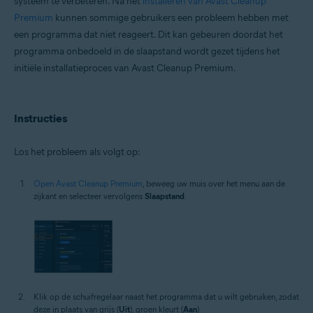
systeem te verbeteren. Na het
installeren van Avast Cleanup
Microsoft Windows 11 Home / Pro / Enterprise / Education
Premium
kunnen sommige gebruikers een probleem hebben met
Microsoft Windows 10 Home / Pro / Enterprise / Education – 32-/64-bits
een programma dat niet reageert. Dit kan gebeuren doordat het
Microsoft Windows 8.1 / Pro / Enterprise – 32-/64-bits
programma onbedoeld in de slaapstand wordt gezet tijdens het
Microsoft Windows 8 / Pro / Enterprise – 32-/64-bits
Microsoft Windows 7 Home Basic / Home Premium / Professional /
initiële installatieproces van Avast Cleanup Premium.
Enterprise / Ultimate – Service Pack 1 met Convenient Rollup Update, 32-
/ 64-bits
Instructies
Los het probleem als volgt op:
Open Avast Cleanup Premium
, beweeg uw muis over het menu aan de
zijkant en selecteer vervolgens
Slaapstand
.
Klik op de schuifregelaar naast het programma dat u wilt gebruiken, zodat
deze in plaats van grijs (
Uit
), groen kleurt (
Aan
).