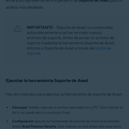
envía a los representantes e ingenieros de
Soporte de Avast
para un
Avast Cleanup Premium 23.x para Windows
Avast AntiTrack 3.x para Windows
análisis más detallado.
Avast Driver Updater 23.x para Windows
Avast BreachGuard 23.x para Windows
Avast Battery Saver 23.x para Windows
IMPORTANTE:
Soporte de Avast
no
comprueba
automáticamente si se han enviado nuevos
Sistemas operativos:
archivos de soporte. Antes de enviar un archivo de
Microsoft Windows 11 Home/Pro/Enterprise/Education
soporte mediante la herramienta Soporte de Avast,
Microsoft Windows 10 Home/Pro/Enterprise/Education - 32 o 64 bits
informe a Soporte de Avast a través del
portal de
Microsoft Windows 8.1/Pro/Enterprise - 32 o 64 bits
soporte
.
Microsoft Windows 8/Pro/Enterprise - 32 o 64 bits
Microsoft Windows 7 Home Basic/Home
Premium/Professional/Enterprise/Ultimate - Service Pack 1 con
Convenient Rollup Update, 32 o 64 bits
Ejecutar la herramienta Soporte de Avast
Hay dos métodos para ejecutar la Herramienta de soporte de Avast:
Descargar
: Instala y ejecuta un archivo ejecutable en su PC. Este método es
útil si no puede abrir su producto Avast.
Configuración
: ejecuta la Herramienta de soporte de Avast directamente
desde
Avast Premium Security
. Este método no está disponible para otros