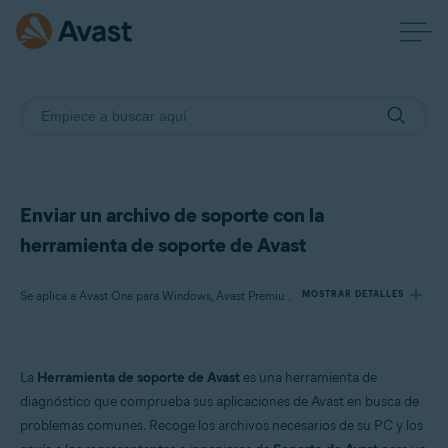
Enviar un archivo de soporte con la
herramienta de soporte de Avast
Se aplica a Avast One para Windows, Avast Premium Security para Windows, Avast SecureLine VPN para Windows, Avast Cleanup Premium para Windows, Avast AntiTrack para Windows, Avast Driver Updater para Windows, Avast BreachGuard para Windows, Avast Battery Saver para Windows
MOSTRAR DETALLES
Productos:
La
Herramienta de soporte de Avast
es una herramienta de
Avast One 23.x para Windows
diagnóstico que comprueba sus aplicaciones de Avast en busca de
Avast Premium Security 23.x para Windows
problemas comunes. Recoge los archivos necesarios de su PC y los
Avast SecureLine VPN 5.x para Windows