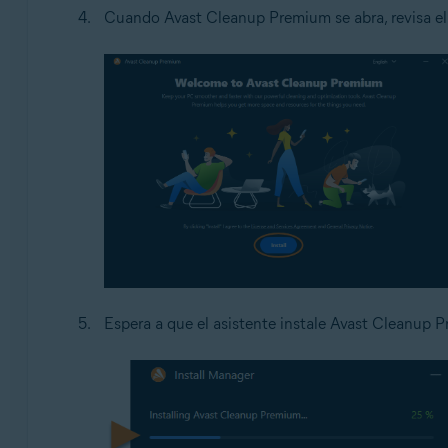
Cuando Avast Cleanup Premium se abra, revisa e
Espera a que el asistente instale Avast Cleanup 