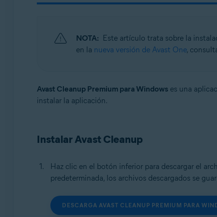
Sistemas operativos:
Windows, macOS y Android
NOTA:
Este artículo trata sobre la insta
en la
nueva versión de Avast One
, consult
Avast Cleanup Premium para Windows
es una aplicac
instalar la aplicación.
Instalar Avast Cleanup
Haz clic en el botón inferior para descargar el ar
predeterminada, los archivos descargados se guar
DESCARGA AVAST CLEANUP PREMIUM PARA WI