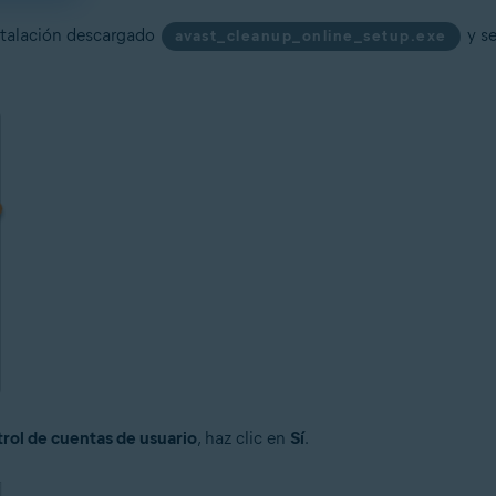
nstalación descargado
y s
avast_cleanup_online_setup.exe
rol de cuentas de usuario
, haz clic en
Sí
.