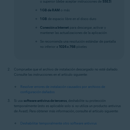
o superior (debe aceptar instrucciones de
SSE3
)
1 GB de RAM
o más
1 GB
de espacio libre en el disco duro
Conexión a Internet
para descargar, activar y
mantener las actualizaciones de la aplicación
Se recomienda una resolución estándar de pantalla
no inferior a
1024 x 768
píxeles
Compruebe que el archivo de instalación descargado no esté dañado.
Consulte las instrucciones en el artículo siguiente:
Resolver errores de instalación causados por archivos de
configuración dañados
Si usa
software antivirus de terceros
, deshabilite su protección
temporalmente (esto es aplicable solo si
no
utiliza un producto antivirus
de Avast). Para obtener más información, consulte el artículo siguiente:
Deshabilitar temporalmente otro software antivirus