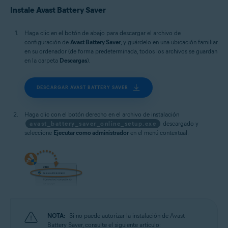
Microsoft Windows 10 Home/Pro/Enterprise/Education - 32 o 64 bits
Instale Avast Battery Saver
Microsoft Windows 8.1/Pro/Enterprise - 32 o 64 bits
Microsoft Windows 8/Pro/Enterprise - 32 o 64 bits
Microsoft Windows 7 Home Basic/Home
Haga clic en el botón de abajo para descargar el archivo de
Premium/Professional/Enterprise/Ultimate - Service Pack 1, 32 o 64 bits
configuración de
Avast Battery Saver
, y guárdelo en una ubicación familiar
en su ordenador (de forma predeterminada, todos los archivos se guardan
en la carpeta
Descargas
).
DESCARGAR AVAST BATTERY SAVER
Haga clic con el botón derecho en el archivo de instalación
avast_battery_saver_online_setup.exe
descargado y
seleccione
Ejecutar como administrador
en el menú contextual.
NOTA:
Si no puede autorizar la instalación de Avast
Battery Saver, consulte el siguiente artículo: