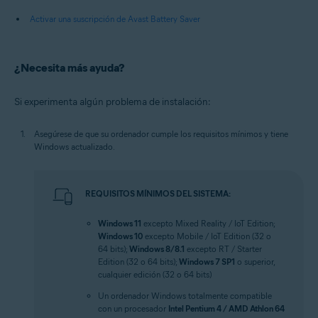
Activar una suscripción de Avast Battery Saver
¿Necesita más ayuda?
Si experimenta algún problema de instalación:
Asegúrese de que su ordenador cumple los requisitos mínimos y tiene
Windows actualizado.
REQUISITOS MÍNIMOS DEL SISTEMA:
Windows 11
excepto Mixed Reality / IoT Edition;
Windows 10
excepto Mobile / IoT Edition (32 o
64 bits);
Windows 8/8.1
excepto RT / Starter
Edition (32 o 64 bits);
Windows 7 SP1
o superior,
cualquier edición (32 o 64 bits)
Un ordenador Windows totalmente compatible
con un procesador
Intel Pentium 4 / AMD Athlon 64