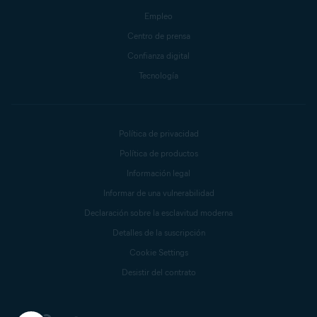
Empleo
Centro de prensa
Confianza digital
Tecnología
Política de privacidad
Política de productos
Información legal
Informar de una vulnerabilidad
Declaración sobre la esclavitud moderna
Detalles de la suscripción
Cookie Settings
Desistir del contrato