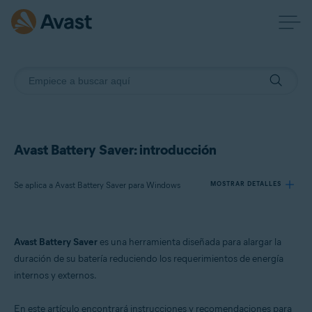
Avast Battery Saver: introducción
Se aplica a Avast Battery Saver para Windows
MOSTRAR DETALLES
Productos:
Avast Battery Saver
es una herramienta diseñada para alargar la
Avast Battery Saver 22.x para Windows
duración de su batería reduciendo los requerimientos de energía
internos y externos.
Sistemas operativos:
Microsoft Windows 11 Home/Pro/Enterprise/Education
En este artículo encontrará instrucciones y recomendaciones para