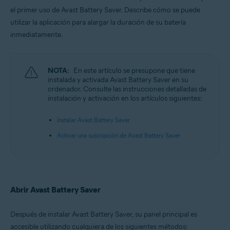
Microsoft Windows 10 Home/Pro/Enterprise/Education - 32 o 64 bits
el primer uso de Avast Battery Saver. Describe cómo se puede
Microsoft Windows 8.1/Pro/Enterprise - 32 o 64 bits
utilizar la aplicación para alargar la duración de su batería
Microsoft Windows 8/Pro/Enterprise - 32 o 64 bits
Microsoft Windows 7 Home Basic/Home
inmediatamente.
Premium/Professional/Enterprise/Ultimate - Service Pack 1, 32 o 64 bits
NOTA:
En este artículo se presupone que tiene
instalada y activada Avast Battery Saver en su
ordenador. Consulte las instrucciones detalladas de
instalación y activación en los artículos siguientes:
Instalar Avast Battery Saver
Activar una suscripción de Avast Battery Saver
Abrir Avast Battery Saver
Después de instalar Avast Battery Saver, su panel principal es
accesible utilizando cualquiera de los siguientes métodos: