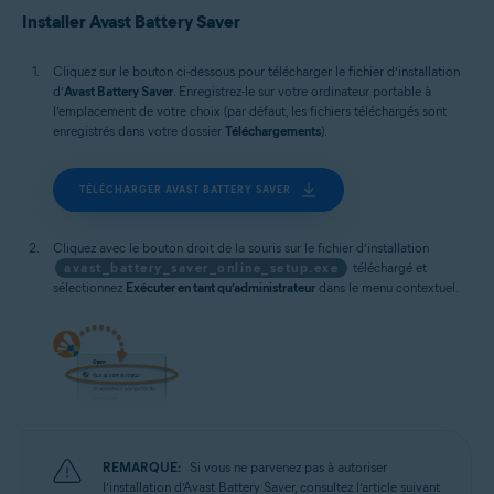
Microsoft Windows 10 Famille/Pro/Entreprise/Éducation (32/64 bits)
Installer Avast Battery Saver
Microsoft Windows 8.1/Professionnel/Entreprise (32/64 bits)
Microsoft Windows 8/Professionnel/Entreprise (32/64 bits)
Microsoft Windows 7 Édition Familiale Basique/Édition Familiale
Cliquez sur le bouton ci-dessous pour télécharger le fichier d’installation
Premium/Professionnel/Entreprise/Édition Intégrale - Service Pack 1
d’
Avast Battery Saver
. Enregistrez-le sur votre ordinateur portable à
(32/64 bits)
l’emplacement de votre choix (par défaut, les fichiers téléchargés sont
enregistrés dans votre dossier
Téléchargements
).
TÉLÉCHARGER AVAST BATTERY SAVER
Cliquez avec le bouton droit de la souris sur le fichier d’installation
avast_battery_saver_online_setup.exe
téléchargé et
sélectionnez
Exécuter en tant qu’administrateur
dans le menu contextuel.
REMARQUE:
Si vous ne parvenez pas à autoriser
l’installation d’Avast Battery Saver, consultez l’article suivant