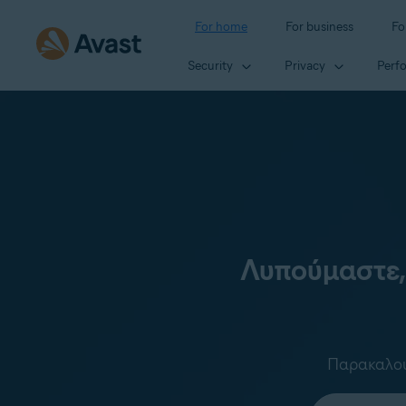
For home
For business
Fo
Security
Privacy
Perf
Λυπούμαστε,
Παρακαλούμ
Select