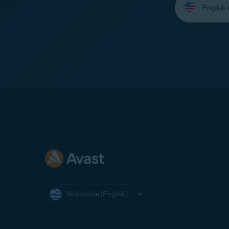
your
language:
Worldwide (English)