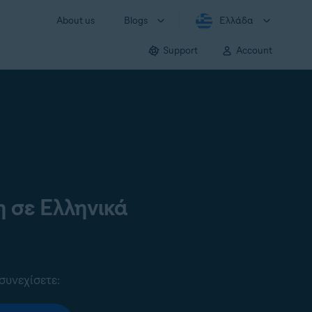
About us
Blogs
Ελλάδα
Support
Account
 σε Ελληνικά
συνεχίσετε: