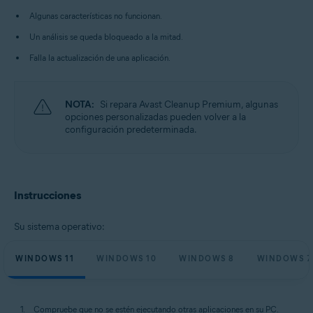
Microsoft Windows 10 Home/Pro/Enterprise/Education - 32 o 64 bits
Algunas características no funcionan.
Microsoft Windows 8.1/Pro/Enterprise - 32 o 64 bits
Microsoft Windows 8/Pro/Enterprise - 32 o 64 bits
Un análisis se queda bloqueado a la mitad.
Microsoft Windows 7 Home Basic/Home
Premium/Professional/Enterprise/Ultimate - Service Pack 1 con
Falla la actualización de una aplicación.
Convenient Rollup Update, 32 o 64 bits
NOTA:
Si repara Avast Cleanup Premium, algunas
opciones personalizadas pueden volver a la
configuración predeterminada.
Instrucciones
Su sistema operativo:
WINDOWS 11
WINDOWS 10
WINDOWS 8
WINDOWS 7
Compruebe que no se estén ejecutando otras aplicaciones en su PC.