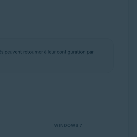
ack 1 avec mise à jour cumulative de commodité
s peuvent retourner à leur configuration par
WINDOWS 7