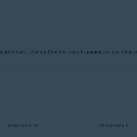
on
n (32/64 bits)
 bits)
bits)
 Familiale Premium/Professionnel/Entreprise/Édition Intégrale - Service P
lication Avast Cleanup Premium, certains paramètres personnalisé
WINDOWS 10
WINDOWS 8