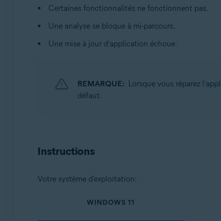
Systèmes d'exploitation:
Certaines fonctionnalités ne fonctionnent pas.
Microsoft Windows 11 Famille/Pro/Entreprise/Éducati
Une analyse se bloque à mi-parcours.
Microsoft Windows 10 Famille/Pro/Entreprise/Éducatio
Une mise à jour d’application échoue.
Microsoft Windows 8.1/Professionnel/Entreprise (32/64
Microsoft Windows 8/Professionnel/Entreprise (32/64 
Microsoft Windows 7 Édition Familiale Basique/Édition
(32/64 bits)
REMARQUE:
Lorsque vous réparez l’app
défaut.
Instructions
Votre système d'exploitation:
WINDOWS 11