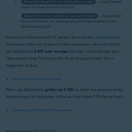
Avast Firewall Service (afwServ.exe)
– Avast Firewall-
Dienst (für Avast Premium Security)
Avast Antivirus Installer (avast.setup)
– Setup-Dienst
für Avast Antivirus (nur wenn gerade eine Avast-Installation oder -
Aktualisierung läuft)
Sobald das Abbild erstellt ist, senden Sie es an den
Avast-Support
.
Sie können dafür ein Support-Ticket verwenden, wenn die Größe
der Abbilddatei
5 MB oder weniger
beträgt. Informationen zum
Übermitteln eines Tickets an den Avast-Support finden Sie im
folgenden Artikel:
Kontaktieren des Avast-Supports
Wenn die Abbilddatei
größer als 5 MB
ist, laden Sie sie anhand der
Anweisungen im folgenden Artikel auf den Avast-FTP-Server hoch:
Dateien auf den Avast-FTP-Server laden
Aktualisiert am: 06.03.2025