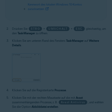
Kennwort des lokalen Windows 10-Kontos
zurücksetzen
Drücken Sie
STRG
+
UMSCHALT
+
ESC
gleichzeitig, um
den
Task-Manager
zu öffnen.
Klicken Sie am unteren Rand des Fensters
Task-Manager
auf
Weitere
Details
.
Klicken Sie auf die Registerkarte
Prozesse
.
Klicken Sie mit der rechten Maustaste auf die mit
Avast
zusammenhängenden Prozesse, z. B.
Avast Antivirus
, und wählen
Sie die Option
Abbilddatei erstellen
.