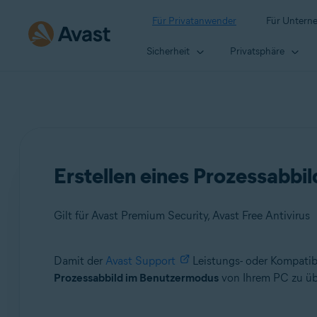
Für Privatanwender
Für Untern
Sicherheit
Privatsphäre
Erstellen eines Prozessabb
Gilt für Avast Premium Security, Avast Free Antivirus
Damit der
Avast Support
Leistungs- oder Kompatib
Produkte:
Prozessabbild im Benutzermodus
von Ihrem PC zu übe
Avast Premium Security
Avast Free Antivirus