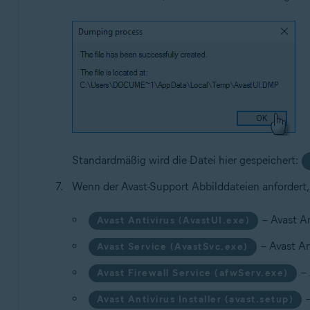
Standardmäßig wird die Datei hier gespeichert:
Wenn der Avast-Support Abbilddateien anfordert, 
– Avast An
Avast Antivirus (AvastUI.exe)
– Avast An
Avast Service (AvastSvc.exe)
– 
Avast Firewall Service (afwServ.exe)
–
Avast Antivirus Installer (avast.setup)