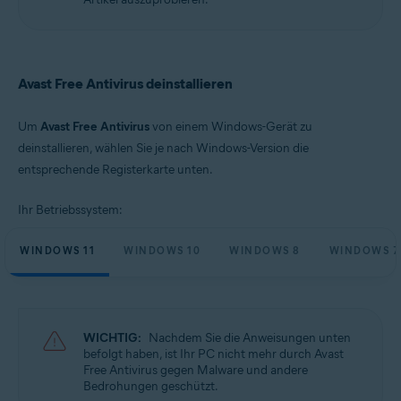
Microsoft Windows 10 Home/Pro/Enterprise/Education – 32-/64-Bit
Microsoft Windows 8.1 Home/Pro/Enterprise/Education – 32-/64-Bit
Microsoft Windows 8 Home/Pro/Enterprise/Education – 32-/64-Bit
Microsoft Windows 7 Home Basic/Home
Premium/Professional/Enterprise/Ultimate – Service Pack 1 mit
Avast Free Antivirus deinstallieren
benutzerfreundlichem Rollup-Update, 32-/64-Bit
Um
Avast Free Antivirus
von einem Windows-Gerät zu
deinstallieren, wählen Sie je nach Windows-Version die
entsprechende Registerkarte unten.
Ihr Betriebssystem:
WINDOWS 11
WINDOWS 10
WINDOWS 8
WINDOWS 7
WICHTIG:
Nachdem Sie die Anweisungen unten
befolgt haben, ist Ihr PC nicht mehr durch Avast
Free Antivirus gegen Malware und andere
Bedrohungen geschützt.