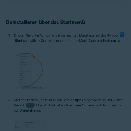
Deinstallieren über das Startmenü
Klicken Sie unter Windows mit der rechten Maustaste auf das Symbol
Start
und wählen Sie aus dem angezeigten Menü
Apps und Features
aus.
Stellen Sie sicher, dass im linken Bereich
Apps
ausgewählt ist, und klicken
Sie auf
⋮
(drei Punkte) neben
Avast Free Antivirus
und dann zweimal
auf
Deinstallieren
.