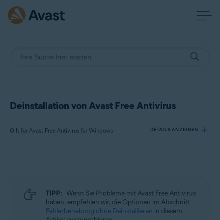
Deinstallation von Avast Free Antivirus
Gilt für Avast Free Antivirus für Windows
DETAILS ANZEIGEN
Produkte:
Avast Free Antivirus 23.x für Windows
TIPP:
Wenn Sie Probleme mit Avast Free Antivirus
Betriebssysteme:
haben, empfehlen wir, die Optionen im Abschnitt
Fehlerbehebung ohne Deinstallieren
in diesem
Microsoft Windows 11 Home/Pro/Enterprise/Education
Artikel auszuprobieren.