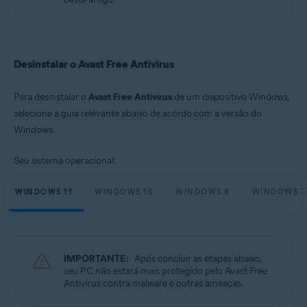
Microsoft Windows 10 Home / Pro / Enterprise / Education - 32 / 64-bit
Microsoft Windows 8.1 / Pro / Enterprise - 32 / 64-bit
Microsoft Windows 8 / Pro / Enterprise - 32 / 64-bit
Microsoft Windows 7 Home Basic/Home
Premium/Professional/Enterprise/Ultimate - Service Pack 1 com
Desinstalar o Avast Free Antivirus
atualização de pacote cumulativo de conveniência, 32/64 bits
Para desinstalar o
Avast Free Antivirus
de um dispositivo Windows,
selecione a guia relevante abaixo de acordo com a versão do
Windows.
Seu sistema operacional:
WINDOWS 11
WINDOWS 10
WINDOWS 8
WINDOWS 7
IMPORTANTE:
Após concluir as etapas abaixo,
seu PC não estará mais protegido pelo Avast Free
Antivirus contra malware e outras ameaças.