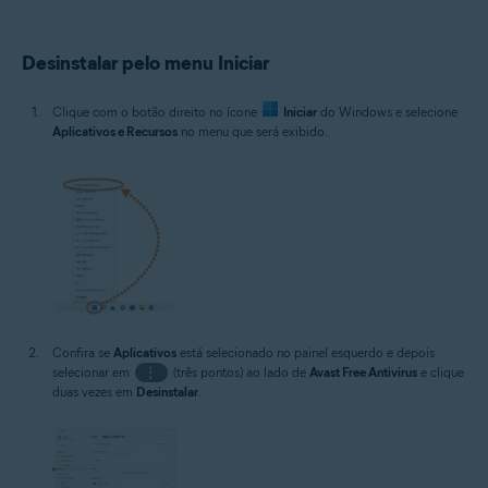
Desinstalar pelo menu Iniciar
Clique com o botão direito no ícone
Iniciar
do Windows e selecione
Aplicativos e Recursos
no menu que será exibido.
Confira se
Aplicativos
está selecionado no painel esquerdo e depois
selecionar em
⋮
(três pontos) ao lado de
Avast Free Antivirus
e clique
duas vezes em
Desinstalar
.