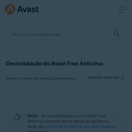
Desinstalação do Avast Free Antivirus
Aplica-se a Avast Free Antivirus para Windows
MOSTRAR DETALHES
Produtos:
Avast Free Antivirus 23.x para Windows
DICA:
Se tiver problemas com o Avast Free
Sistemas operacionais:
Antivirus, recomendamos tentar as opções na
seção de
solução de problemas sem desinstalação
Microsoft Windows 11 Home / Pro / Enterprise / Education
deste artigo.