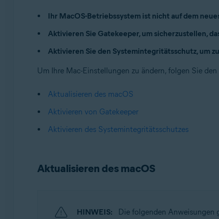
Avast One 24.x für Mac
Ihr MacOS-Betriebssystem ist nicht auf dem neue
Betriebssysteme:
Aktivieren Sie Gatekeeper, um sicherzustellen, d
Apple macOS 14.x (Sonoma)
Aktivieren Sie den Systemintegritätsschutz, um z
Apple macOS 13.x (Ventura)
Apple macOS 12.x (Monterey)
Um Ihre Mac-Einstellungen zu ändern, folgen Sie den
Apple macOS 11.x (Big Sur)
Apple macOS 10.15.x (Catalina)
Aktualisieren des macOS
Apple macOS 10.14.x (Mojave)
Aktivieren von Gatekeeper
Apple macOS 10.13.x (High Sierra)
Aktivieren des Systemintegritätsschutzes
Aktualisieren des macOS
HINWEIS:
Die folgenden Anweisungen g