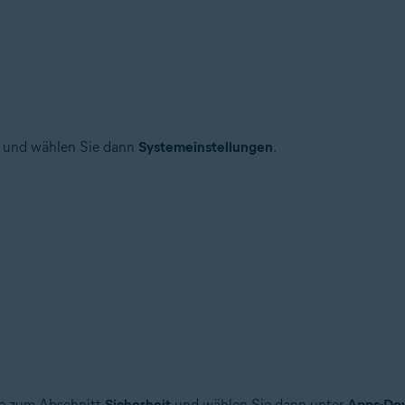
 und wählen Sie dann
Systemeinstellungen
.
Sie zum Abschnitt
Sicherheit
und wählen Sie dann unter
Apps-Dow