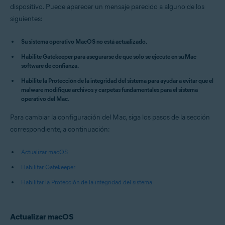
dispositivo. Puede aparecer un mensaje parecido a alguno de los
Sistemas operativos:
siguientes:
Apple macOS 14.x (Sonoma)
Apple macOS 13.x (Ventura)
Su sistema operativo MacOS no está actualizado.
Apple macOS 12.x (Monterey)
Apple macOS 11.x (Big Sur)
Habilite Gatekeeper para asegurarse de que solo se ejecute en su Mac
Apple macOS 10.15.x (Catalina)
software de confianza.
Apple macOS 10.14.x (Mojave)
Apple macOS 10.13.x (High Sierra)
Habilite la Protección de la integridad del sistema para ayudar a evitar que el
malware modifique archivos y carpetas fundamentales para el sistema
operativo del Mac.
Para cambiar la configuración del Mac, siga los pasos de la sección
correspondiente, a continuación:
Actualizar macOS
Habilitar Gatekeeper
Habilitar la Protección de la integridad del sistema
Actualizar macOS