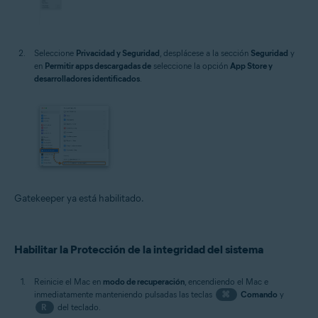
Seleccione
Privacidad y Seguridad
, desplácese a la sección
Seguridad
y
en
Permitir apps descargadas de
seleccione la opción
App Store y
desarrolladores identificados
.
Gatekeeper ya está habilitado.
Habilitar la Protección de la integridad del sistema
Reinicie el Mac en
modo de recuperación
, encendiendo el Mac e
inmediatamente manteniendo pulsadas las teclas
⌘
Comando
y
R
del teclado.