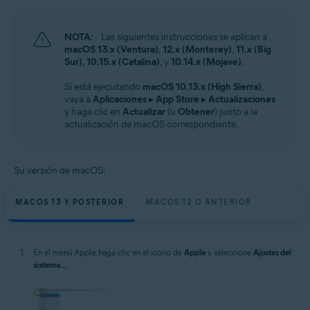
NOTA:
Las siguientes instrucciones se aplican a
macOS 13.x (Ventura)
,
12.x (Monterey)
,
11.x (Big
Sur)
,
10.15.x (Catalina)
, y
10.14.x (Mojave)
.
Si está ejecutando
macOS 10.13.x (High Sierra)
,
vaya a
Aplicaciones
▸
App Store
▸
Actualizaciones
y haga clic en
Actualizar
(u
Obtener
) junto a la
actualización de macOS correspondiente.
Su versión de macOS:
MACOS 13 Y POSTERIOR
MACOS 12 O ANTERIOR
En el menú Apple, haga clic en el icono de
Apple
y seleccione
Ajustes del
sistema...