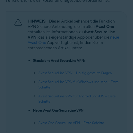
Funktion, für die ein kostenpflichtiges Abo erforderlich ist.
HINWEIS:
Dieser Artikel behandelt die Funktion
VPN Sichere Verbindung, die im alten
Avast One
enthalten ist. Informationen zu
Avast SecureLine
VPN
, das als eigenständige App oder über die
neue
Avast One
App verfügbar ist, finden Sie im
entsprechenden Artikel unten:
Standalone Avast SecureLine VPN
:
Avast SecureLine VPN – Häufig gestellte Fragen
Avast SecureLine VPN für Windows und Mac – Erste
Schritte
Avast SecureLine VPN für Android und iOS – Erste
Schritte
Neues Avast One SecureLine VPN
:
Avast One SecureLine VPN – Erste Schritte