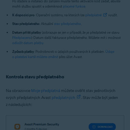
Po stažení a instalaci do zařízení musíte tento aktivační kód zadat, abyste
mohli službu spustit a odemknout
placené funkce
.
K dispozici pro
: Operační systémy, na kterých lze
předplatné
využít.
Stav předplatného
: Aktuální
stav předplatného
.
Datum příští platby
(zobrazuje se jen v případě, že je předplatné ve stavu
Předplaceno
): Datum další fakturace předplatného. Můžete mít i možnost
odložit datum platby
.
Způsob platby
: Podrobnosti o údajích používaných k platbám.
Údaje
o platební kartě můžete změnit
přes účet Avast.
Kontrola stavu předplatného
Na obrazovce
Moje předplatná
můžete ověřit stav jednotlivých
svých předplatných Avast
předplatných
. Stav může být jeden
z následujících: