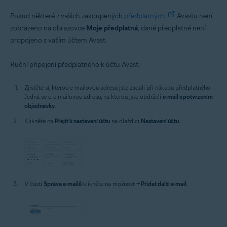
Pokud některé z vašich zakoupených
předplatných
Avastu není
zobrazeno na obrazovce
Moje předplatná
, dané předplatné není
propojeno s vaším účtem Avast.
Ruční připojení předplatného k účtu Avast:
Zjistěte si, kterou e-mailovou adresu jste zadali při nákupu předplatného.
Jedná se o e-mailovou adresu, na kterou jste obdrželi
e-mail s potvrzením
objednávky
.
Klikněte na
Přejít k nastavení účtu
na dlaždici
Nastavení účtu
.
V části
Správa e-mailů
klikněte na možnost
+ Přidat další e-mail
.