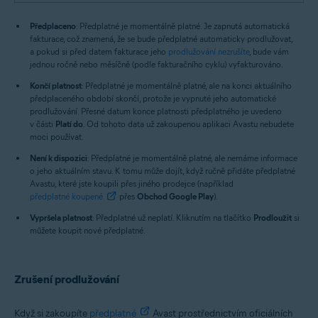
Předplaceno
: Předplatné je momentálně platné. Je zapnutá automatická
fakturace, což znamená, že se bude předplatné automaticky prodlužovat,
a pokud si před datem fakturace jeho
prodlužování nezrušíte
, bude vám
jednou ročně nebo měsíčně (podle fakturačního cyklu) vyfakturováno.
Končí platnost
: Předplatné je momentálně platné, ale na konci aktuálního
předplaceného období skončí, protože je vypnuté jeho automatické
prodlužování. Přesné datum konce platnosti předplatného je uvedeno
v části
Platí do
. Od tohoto data už zakoupenou aplikaci Avastu nebudete
moci používat.
Není k dispozici
: Předplatné je momentálně platné, ale nemáme informace
o jeho aktuálním stavu. K tomu může dojít, když ručně přidáte předplatné
Avastu, které jste koupili přes jiného prodejce (například
předplatné koupené
přes
Obchod Google Play
).
Vypršela platnost
: Předplatné už neplatí. Kliknutím na tlačítko
Prodloužit
si
můžete koupit nové předplatné.
Zrušení prodlužování
Když si zakoupíte
předplatné
Avast prostřednictvím oficiálních