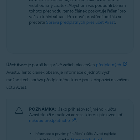
vidět odlišný zážitek. Abychom vás podpořili během
tohoto přechodu, tento článek poskytuje řešení pro
vaši aktuální situaci. Pro nové prostředí portálu si
přečtěte
Správa předplatných přes účet Avast
.
Účet Avast
je portál ke správě vašich placených
předplatných
Avastu. Tento článek obsahuje informace o jednotlivých
možnostech správy předplatného, které jsou k dispozici na vašem
účtu Avast.
POZNÁMKA:
Jako přihlašovací jméno k účtu
Avast slouží e-mailová adresa, kterou jste uvedli při
nákupu předplatného
.
Informace o prvním přihlášení k účtu Avast najdete
v následujícím článku:
Aktivace účtu Avast
.