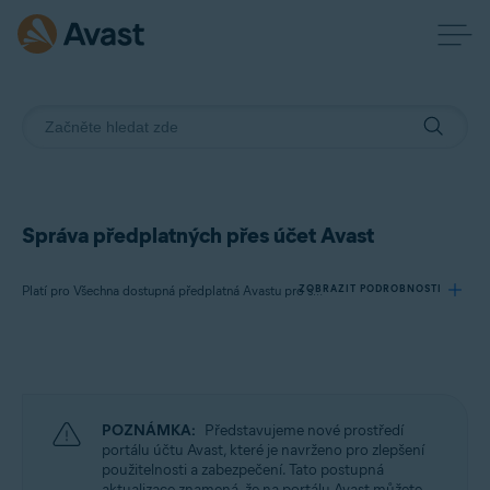
Správa předplatných přes účet Avast
ZOBRAZIT PODROBNOSTI
Platí pro Všechna dostupná předplatná Avastu pro spotřebitele
Produkty:
Všechna dostupná předplatná Avastu pro spotřebitele
POZNÁMKA:
Představujeme nové prostředí
Operační systémy:
portálu účtu Avast, které je navrženo pro zlepšení
použitelnosti a zabezpečení. Tato postupná
Všechny podporované operační systémy
aktualizace znamená, že na portálu Avast můžete