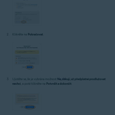
Klikněte na
Pokračovat
.
Ujistěte se, že je vybrána možnost
Ne, děkuji, už předplatné prodlužovat
nechci
, a poté klikněte na
Potvrdit a dokončit
.