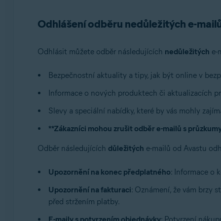
Operační systémy:
Odhlášení odběru nedůležitých e-mail
Všechny podporované operační systémy
Odhlásit můžete odběr následujících
nedůležitých
e-m
Bezpečnostní aktuality a tipy, jak být online v bezp
Informace o nových produktech či aktualizacích pr
Slevy a speciální nabídky, které by vás mohly zajím
**Zákazníci mohou zrušit odběr e-mailů s průzkumy o
Odběr následujících
důležitých
e-mailů od Avastu odh
Upozornění na konec předplatného
: Informace o 
Upozornění na fakturaci
: Oznámení, že vám brzy s
před stržením platby.
E-maily s potvrzením objednávky
: Potvrzení nákup