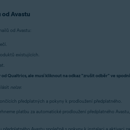
ů od Avastu
ailů od Avastu:
ečí.
oduktů existujících.
at.
d Qualtrics, ale musí kliknout na odkaz "zrušit odběr" ve spodní 
lásit
nelze
:
končících předplatných a pokyny k prodloužení předplatného.
trhneme platbu za automatické prodloužení předplatného Avastu,
u předplatného Avastu společně s pokyny k instalaci a aktivaci z