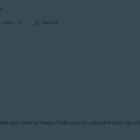
ři
Výkon
Obchod
které vám chodí od Avastu. Podle pokynů v příslušné části níže m