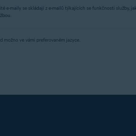
ité e-maily se skládají z e-mailů týkajících se funkčnosti služby,
užbou.
ud možno ve vámi preferovaném jazyce.