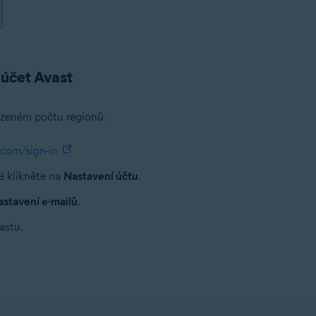
 účet Avast
zeném počtu regionů.
.com/sign-in
é klikněte na
Nastavení účtu
.
stavení e-mailů
.
astu.