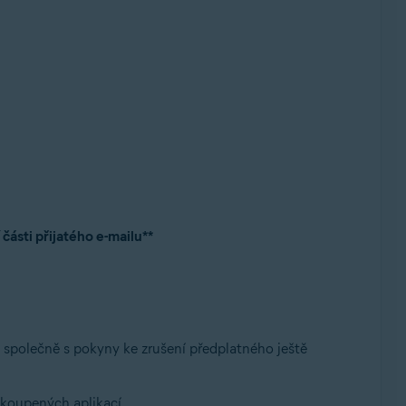
části přijatého e-mailu**
 společně s pokyny ke zrušení předplatného ještě
akoupených aplikací.