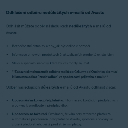
Odhlášení odběru nedůležitých e-mailů od Avastu
Odhlásit můžete odběr následujících
nedůležitých
e-mailů od
Avastu:
Bezpečnostní aktuality a tipy, jak být online v bezpečí.
Informace o nových produktech či aktualizacích produktů existujících.
Slevy a speciální nabídky, které by vás mohly zajímat.
**Zákazníci mohou zrušit odběr e-mailů s průzkumy od Qualtrics, ale musí
kliknout na odkaz "zrušit odběr" ve spodní části přijatého e-mailu**
Odběr následujících
důležitých
e-mailů od Avastu odhlásit
nelze
:
Upozornění na konec předplatného
: Informace o končících předplatných
a pokyny k prodloužení předplatného.
Upozornění na fakturaci
: Oznámení, že vám brzy strhneme platbu za
automatické prodloužení předplatného Avastu, společně s pokyny ke
zrušení předplatného ještě před stržením platby.