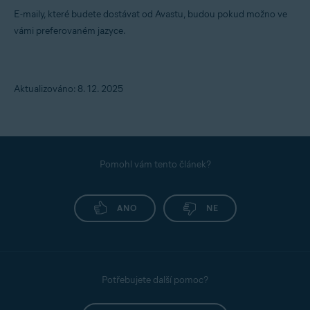
E-maily, které budete dostávat od Avastu, budou pokud možno ve
vámi preferovaném jazyce.
Aktualizováno: 8. 12. 2025
Pomohl vám tento článek?
ANO
NE
Potřebujete další pomoc?