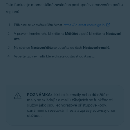
Tato funkce je momentálně zaváděna postupně v omezeném počtu
regionů.
Přihlaste se ke svému účtu Avast:
https://id.avast.com/sign-in
V pravém horním rohu klikněte na
Můj účet
a poté klikněte na
Nastavení
účtu
.
Na stránce
Nastavení účtu
se posuňte do části
Nastavení e-mailů
.
Vyberte typy e-mailů, které chcete dostávat od Avastu.
POZNÁMKA:
Kritické e-maily nebo důležité e-
maily se skládají z e-mailů týkajících se funkčnosti
služby, jako jsou jednorázové přístupové kódy,
oznámení o resetování hesla a zprávy související se
službou.