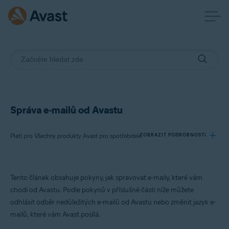
Správa e-mailů od Avastu
Platí pro Všechny produkty Avast pro spotřebitele
ZOBRAZIT PODROBNOSTI
Produkty:
Tento článek obsahuje pokyny, jak spravovat e-maily, které vám
Všechny produkty Avast pro spotřebitele
chodí od Avastu. Podle pokynů v příslušné části níže můžete
odhlásit odběr nedůležitých e-mailů od Avastu nebo změnit jazyk e-
Operační systémy:
mailů, které vám Avast posílá.
Všechny podporované operační systémy