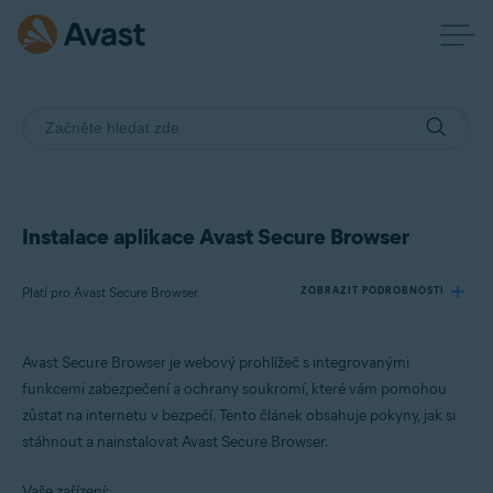
Instalace aplikace Avast Secure Browser
Platí pro Avast Secure Browser
ZOBRAZIT PODROBNOSTI
Avast Secure Browser je webový prohlížeč s integrovanými
Produkty:
funkcemi zabezpečení a ochrany soukromí, které vám pomohou
Avast Secure Browser
zůstat na internetu v bezpečí.
Tento článek obsahuje pokyny, jak si
stáhnout a nainstalovat Avast Secure Browser.
Operační systémy:
Windows, macOS, Android a iOS
Vaše zařízení: