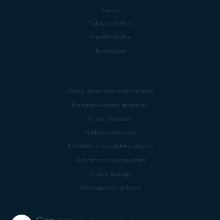
Kariéra
Tiskové oddělení
Digitální důvěra
Technologie
Zásady zpracování osobních údajů
Produktové zásady zpracování
Právní informace
Nahlásit zranitelnost
Prohlášení o novodobém otroctví
Podrobnosti o předplatném
Cookie Settings
Odstoupení od smlouvy