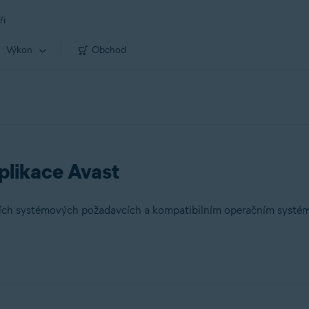
ři
Výkon
Obchod
plikace Avast
ních systémových požadavcích a kompatibilním operačním systému