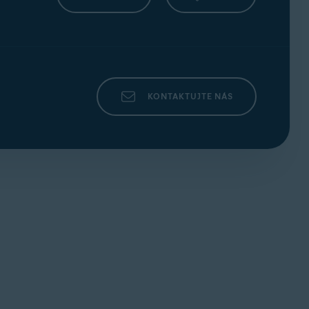
 aIoT Edition; Windows10 kromě edic Mobile
Edition; Windows8/8.1 kromě edic RT aStarter
bo novější, všechny edice (32bitová nebo
KONTAKTUJTE NÁS
šším (spodporou instrukcí
SSE3
); zařízení