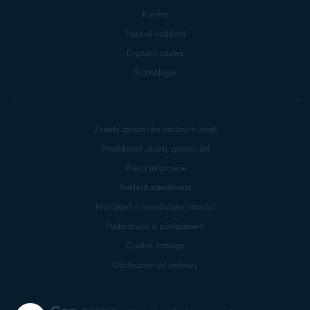
Kariéra
Tiskové oddělení
Digitální důvěra
Technologie
Zásady zpracování osobních údajů
Produktové zásady zpracování
Právní informace
Nahlásit zranitelnost
Prohlášení o novodobém otroctví
Podrobnosti o předplatném
Cookie Settings
Odstoupení od smlouvy