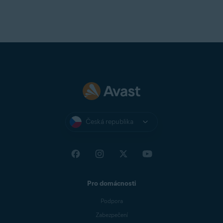
Připojení kinternetu
(ke stažení, aktivaci akontrolám
aktualizací aplikace)
Rozlišení obrazovky nejméně
1024x768
pixelů
Česká republika
Pro domácnosti
Podpora
Zabezpečení