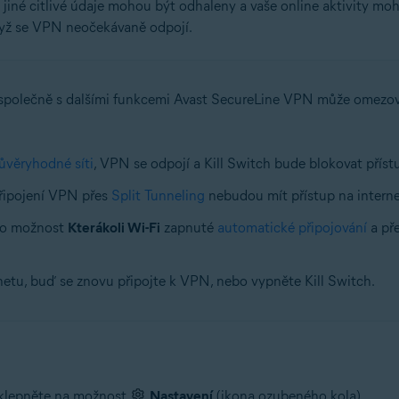
 jiné citlivé údaje mohou být odhaleny a vaše online aktivity mo
když se VPN neočekávaně odpojí.
 společně s dalšími funkcemi Avast SecureLine VPN může omezovat
ůvěryhodné síti
, VPN se odpojí a Kill Switch bude blokovat přístu
připojení VPN přes
Split Tunneling
nebudou mít přístup na interne
ro možnost
Kterákoli Wi-Fi
zapnuté
automatické připojování
a pře
netu, buď se znovu připojte k VPN, nebo vypněte Kill Switch.
 klepněte na možnost
Nastavení
(ikona ozubeného kola).