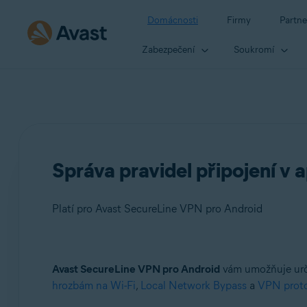
Domácnosti
Firmy
Partne
Zabezpečení
Soukromí
Správa pravidel připojení v
Platí pro Avast SecureLine VPN pro Android
Produkty:
Avast SecureLine VPN pro Android
vám umožňuje urči
hrozbám na Wi-Fi
,
Local Network Bypass
a
VPN prot
Avast SecureLine VPN 6.x pro Android