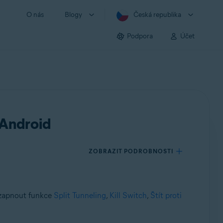
O nás
Blogy
Česká republika
Podpora
Účet
 Android
ZOBRAZIT PODROBNOSTI
k zapnout funkce
Split Tunneling
,
Kill Switch
,
Štít proti