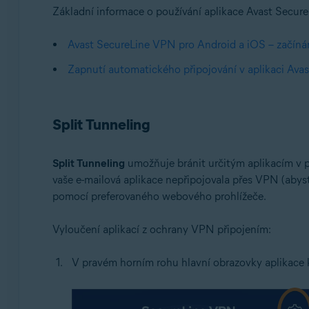
Operační systémy:
Základní informace o používání aplikace Avast Secur
Google Android 6.0 (Lollipop, API 23) a novější
Avast SecureLine VPN pro Android a iOS – začín
Zapnutí automatického připojování v aplikaci Av
Split Tunneling
Split Tunneling
umožňuje bránit určitým aplikacím v př
vaše e-mailová aplikace nepřipojovala přes VPN (abys
pomocí preferovaného webového prohlížeče.
Vyloučení aplikací z ochrany VPN připojením:
V pravém horním rohu hlavní obrazovky aplikace