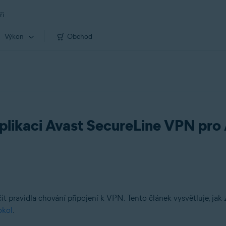
ři
Výkon
Obchod
 aplikaci Avast SecureLine VPN pro
t pravidla chování připojení k VPN. Tento článek vysvětluje, ja
okol
.