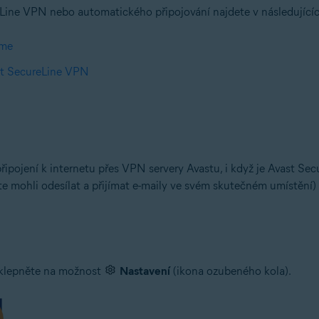
eLine VPN nebo automatického připojování najdete v následujícíc
áme
ast SecureLine VPN
ipojení k internetu přes VPN servery Avastu, i když je Avast Sec
te mohli odesílat a přijímat e-maily ve svém skutečném umístění)
 klepněte na možnost
Nastavení
(ikona ozubeného kola).