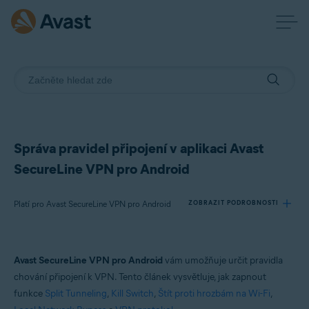
Správa pravidel připojení v aplikaci Avast
SecureLine VPN pro Android
Platí pro Avast SecureLine VPN pro Android
ZOBRAZIT PODROBNOSTI
Produkty:
Avast SecureLine VPN pro Android
vám umožňuje určit pravidla
Avast SecureLine VPN 6.x pro Android
chování připojení k VPN. Tento článek vysvětluje, jak zapnout
funkce
Split Tunneling
,
Kill Switch
,
Štít proti hrozbám na Wi-Fi
,
Operační systémy: