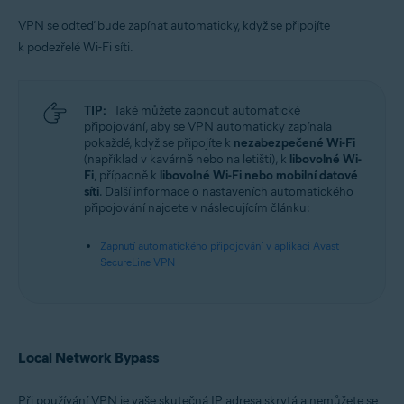
VPN se odteď bude zapínat automaticky, když se připojíte
k podezřelé Wi-Fi síti.
TIP:
Také můžete zapnout automatické
připojování, aby se VPN automaticky zapínala
pokaždé, když se připojíte k
nezabezpečené Wi-Fi
(například v kavárně nebo na letišti), k
libovolné Wi-
Fi
, případně k
libovolné Wi-Fi nebo mobilní datové
síti
. Další informace o nastaveních automatického
připojování najdete v následujícím článku:
Zapnutí automatického připojování v aplikaci Avast
SecureLine VPN
Local Network Bypass
Při používání VPN je vaše skutečná IP adresa skrytá a nemůžete se