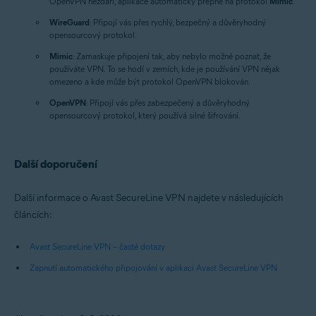
OpenVPN nezdaří, aplikace automaticky přepne na protokol
Mimic
.
WireGuard
: Připojí vás přes rychlý, bezpečný a důvěryhodný
opensourcový protokol.
Mimic
: Zamaskuje připojení tak, aby nebylo možné poznat, že
používáte VPN. To se hodí v zemích, kde je používání VPN nějak
omezeno a kde může být protokol OpenVPN blokován.
OpenVPN
: Připojí vás přes zabezpečený a důvěryhodný
opensourcový protokol, který používá silné šifrování.
Další doporučení
Další informace o Avast SecureLine VPN najdete v následujících
článcích:
Avast SecureLine VPN – časté dotazy
Zapnutí automatického připojování v aplikaci Avast SecureLine VPN