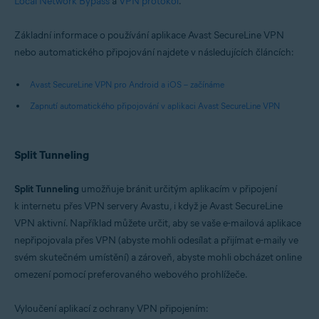
Local Network Bypass
a
VPN protokol
.
Google Android 6.0 (Lollipop, API 23) a novější
Základní informace o používání aplikace Avast SecureLine VPN
nebo automatického připojování najdete v následujících článcích:
Avast SecureLine VPN pro Android a iOS – začínáme
Zapnutí automatického připojování v aplikaci Avast SecureLine VPN
Split Tunneling
Split Tunneling
umožňuje bránit určitým aplikacím v připojení
k internetu přes VPN servery Avastu, i když je Avast SecureLine
VPN aktivní. Například můžete určit, aby se vaše e-mailová aplikace
nepřipojovala přes VPN (abyste mohli odesílat a přijímat e-maily ve
svém skutečném umístění) a zároveň, abyste mohli obcházet online
omezení pomocí preferovaného webového prohlížeče.
Vyloučení aplikací z ochrany VPN připojením: