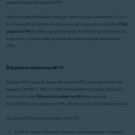
aplikace Avast SecureLine VPN.
Pokud chcete Kill Switch vypnout, řiďte se výše uvedenými
kroky 1–
4
, a klepnutím přepněte modrý posuvník (Zapnuto) u položky
Vždy
zapnutá VPN
do bílé polohy (Vypnuto). Kill Switch je nyní vypnutý.
Klepnutím na šipku zpět se vraťte do aplikace Avast SecureLine
VPN.
Štít před hrozbami na Wi-Fi
Když je VPN vypnutá, Avast SecureLine VPN provede rychlý test
bezpečnosti Wi-Fi sítě, k níž jste momentálně připojeni. Když zjistí
hrozbu a funkce
Štít proti hrozbám na Wi-Fi
je zapnutá,
automaticky vám zapneme VPN, abychom ochránili vaše soukromí.
Jak zapnout Štít proti hrozbám na Wi-Fi:
V pravém horním rohu hlavní obrazovky aplikace klepněte na možnost