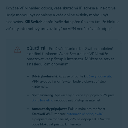
Když se VPN náhled odpojí, vaše skutečná IP adresa a jiné citlivé
údaje mohou být odhaleny a vaše online aktivity mohou být
sledovány.
Kill Switch
chrání vaše data před únikem tím, že blokuje
veškerý internetový provoz, když se VPN neočekávaně odpojí.
DŮLEŽITÉ:
Používání funkce Kill Switch společně
s dalšími funkcemi Avast SecureLine VPN může
omezovat váš přístup k internetu. Můžete se setkat
s následujícím chováním:
Důvěryhodné sítě
: Když se připojíte k
důvěryhodné síti
,
VPN se odpojí a Kill Switch bude blokovat přístup
k internetu.
Split Tunneling
: Aplikace vyloučené z připojení VPN přes
Split Tunneling
nebudou mít přístup na internet.
Automaticky připojovat
: Pokud máte pro možnost
Kterákoli Wi-Fi
zapnuté
automatické připojování
a přepnete na mobilní síť, VPN se odpojí a Kill Switch
bude blokovat přístup k internetu.