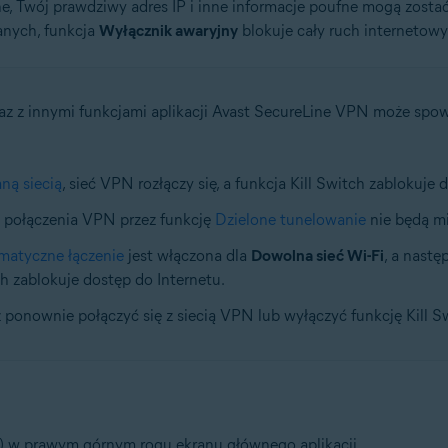
one, Twój prawdziwy adres IP i inne informacje poufne mogą zost
anych, funkcja
Wyłącznik awaryjny
blokuje cały ruch internetowy 
raz z innymi funkcjami aplikacji Avast SecureLine VPN może sp
ną siecią
, sieć VPN rozłączy się, a funkcja Kill Switch zablokuje 
z połączenia VPN przez funkcję
Dzielone tunelowanie
nie będą mi
matyczne łączenie
jest włączona dla
Dowolna sieć Wi-Fi
, a nastę
ch zablokuje dostęp do Internetu.
 ponownie połączyć się z siecią VPN lub wyłączyć funkcję Kill S
) w prawym górnym rogu ekranu głównego aplikacji.