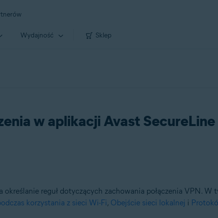
rtnerów
Wydajność
Sklep
zenia w aplikacji Avast SecureLin
 określanie reguł dotyczących zachowania połączenia VPN. W ty
odczas korzystania z sieci Wi-Fi
,
Obejście sieci lokalnej
i
Protok