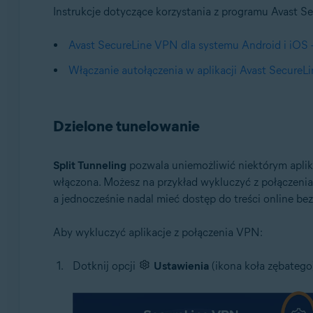
Systemy operacyjne:
Instrukcje dotyczące korzystania z programu Avast Se
Google Android 6.0 (Lollipop, API 23) lub nowszy
Avast SecureLine VPN dla systemu Android i iO
Włączanie autołączenia w aplikacji Avast Secure
Dzielone tunelowanie
Split Tunneling
pozwala uniemożliwić niektórym aplika
włączona. Możesz na przykład wykluczyć z połączenia 
a jednocześnie nadal mieć dostęp do treści online be
Aby wykluczyć aplikacje z połączenia VPN:
Dotknij opcji
Ustawienia
(ikona koła zębatego