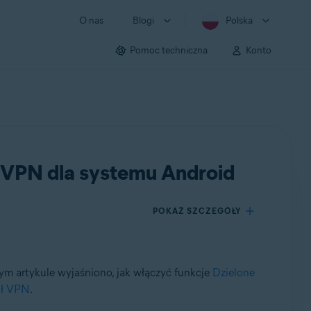
O nas
Blogi
Polska
Pomoc techniczna
Konto
e VPN dla systemu Android
POKAŻ SZCZEGÓŁY
m artykule wyjaśniono, jak włączyć funkcje
Dzielone
ół VPN
.