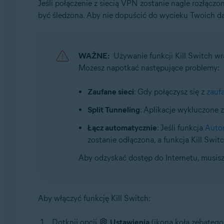
Jeśli połączenie z siecią VPN zostanie nagle rozłącz
być śledzona. Aby nie dopuścić do wycieku Twoich d
WAŻNE:
Używanie funkcji Kill Switch w
Możesz napotkać następujące problemy:
Zaufane sieci
: Gdy połączysz się z
zaufa
Split Tunneling
: Aplikacje wykluczone 
Łącz automatycznie
: Jeśli funkcja
Auto
zostanie odłączona, a funkcja Kill Swit
Aby odzyskać dostęp do Internetu, musisz
Aby włączyć funkcję Kill Switch:
Dotknij opcji
Ustawienia
(ikona koła zębatego