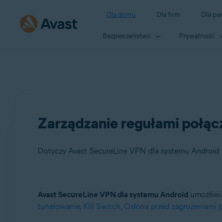
Dla domu
Dla firm
Dla pa
Bezpieczeństwo
Prywatność
Zarządzanie regułami połąc
Dotyczy Avast SecureLine VPN dla systemu Android
Produkty:
Avast SecureLine VPN dla systemu Android
umożliwia
tunelowanie
,
Kill Switch
,
Osłona przed zagrożeniami p
Avast SecureLine VPN 6.x dla systemu Android