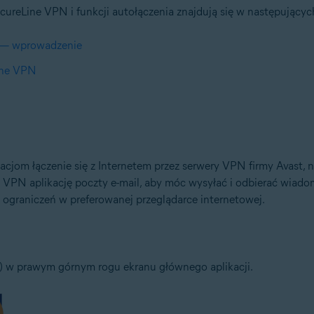
cureLine VPN i funkcji autołączenia znajdują się w następującyc
S — wprowadzenie
Line VPN
cjom łączenie się z Internetem przez serwery VPN firmy Avast, n
VPN aplikację poczty e-mail, aby móc wysyłać i odbierać wiadomoś
z ograniczeń w preferowanej przeglądarce internetowej.
) w prawym górnym rogu ekranu głównego aplikacji.