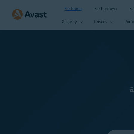
For home
For business
Fo
Security
Privacy
Perf
ة
Select