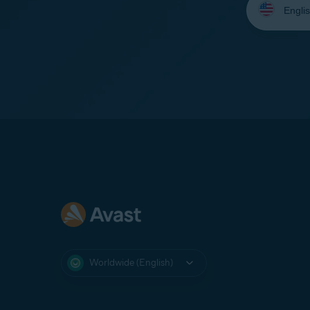
your
language:
Worldwide (English)