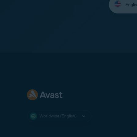
your
language:
Worldwide (English)