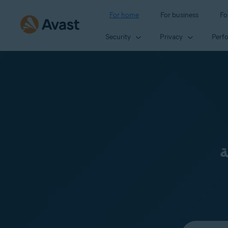
For home
For business
Fo
Security
Privacy
Perf
ة
Select