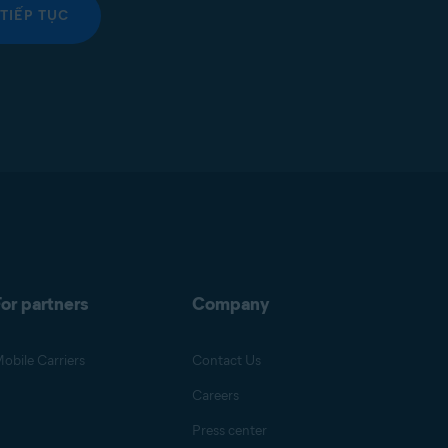
TIẾP TỤC
or partners
Company
obile Carriers
Contact Us
Careers
Press center