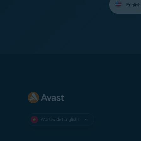
your
language:
Worldwide (English)