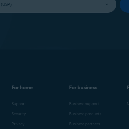
For home
For business
F
Support
Business support
M
Security
Business products
Privacy
Business partners