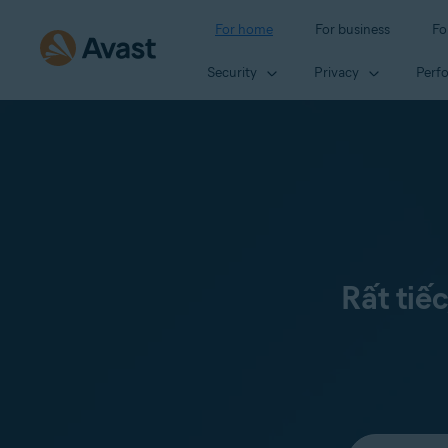
For home
For business
Fo
Security
Privacy
Perf
Rất tiế
Select