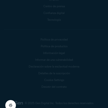
Centro de prensa
Confianza digital
Tecnología
Política de privacidad
Política de productos
Información legal
Informar de una vulnerabilidad
Declaración sobre la esclavitud moderna
Detalles de la suscripción
Cookie Settings
Desistir del contrato
© 2025 Gen Digital Inc.
Todos los derechos reservados.