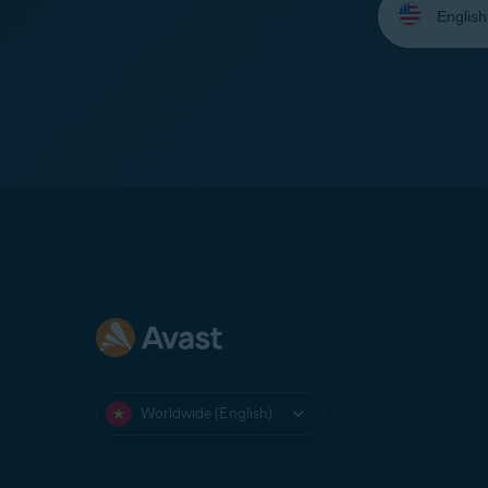
your
language:
Worldwide (English)