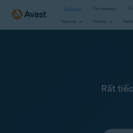
For home
For business
Fo
Security
Privacy
Perf
Rất tiế
Select