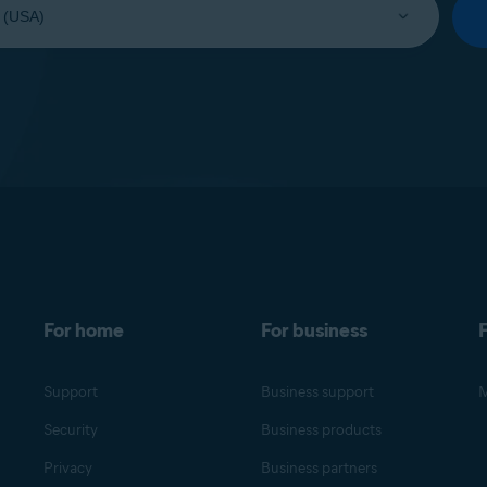
For home
For business
F
Support
Business support
M
Security
Business products
Privacy
Business partners