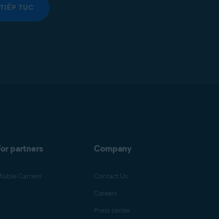
TIẾP TỤC
or partners
Company
obile Carriers
Contact Us
Careers
Press center