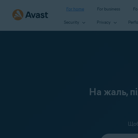
For home
For business
Fo
Security
Privacy
Perf
На жаль, п
Щоб
Select