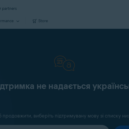
r partners
ormance
Store
ідтримка не надається україн
 продовжити, виберіть підтримувану мову зі списку ни