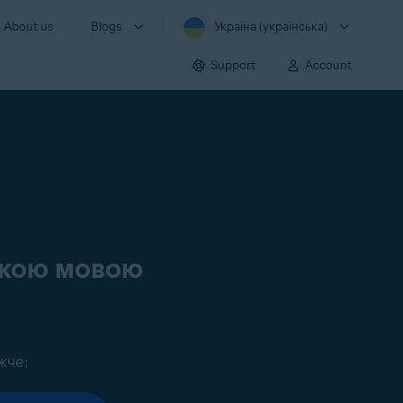
About us
Blogs
Україна (українська)
Support
Account
ською мовою
жче: