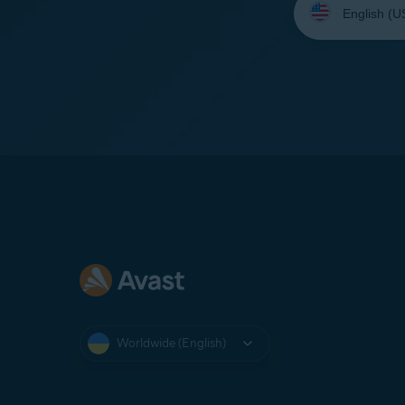
your
language:
Worldwide (English)