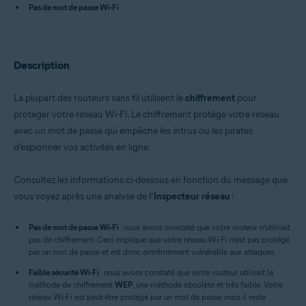
Avast One 22.x pour iOS
Pas de mot de passe Wi-Fi
Avast Premium Security 22.x pour Windows
Avast Free Antivirus 22.x pour Windows
Avast Premium Security 15.x pour Mac
Description
Avast Security 15.x pour Mac
Avast Mobile Security Premium 6.x pour Android
La plupart des routeurs sans fil utilisent le
chiffrement
pour
Systèmes d'exploitation:
protéger votre réseau Wi-Fi. Le chiffrement protège votre réseau
Microsoft Windows 11 Home / Pro / Enterprise / Education
avec un mot de passe qui empêche les intrus ou les pirates
Microsoft Windows 10 Famille/Pro/Entreprise/Enseignement -
d’espionner vos activités en ligne.
32/64 bits
Microsoft Windows 8.x/Pro/Entreprise - 32/64 bits
Microsoft Windows 8/Professionnel/Entreprise - 32/64 bits
Consultez les informations ci-dessous en fonction du message que
Microsoft Windows 7 Édition Familiale Basique/Édition Familiale
vous voyez après une analyse de l’
Inspecteur réseau
:
Premium/Professionnel/Entreprise/Édition Intégrale - Service Pack 1
avec mise à jour cumulative de commodité (32/64 bits)
Pas de mot de passe Wi-Fi
: nous avons constaté que votre routeur n’utilisait
Apple macOS 12.x (Monterey)
pas de chiffrement. Ceci implique que votre réseau Wi-Fi n’est pas protégé
Apple macOS 11.x (Big Sur)
par un mot de passe et est donc extrêmement vulnérable aux attaques.
Apple macOS 10.15.x (Catalina)
Faible sécurité Wi-Fi
Apple macOS 10.14.x (Mojave)
: nous avons constaté que votre routeur utilisait la
méthode de chiffrement
Apple macOS 10.13.x (High Sierra)
WEP
, une méthode obsolète et très faible. Votre
réseau Wi-Fi est peut-être protégé par un mot de passe, mais il reste
Apple macOS 10.12.x (Sierra)