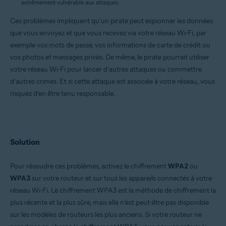
extrêmement vulnérable aux attaques.
Apple Mac OS X 10.11.x (El Capitan)
Ces problèmes impliquent qu’un pirate peut espionner les données
Google Android 6.0 (Marshmallow, API 23) ou versions ultérieures
que vous envoyez et que vous recevez via votre réseau Wi-Fi, par
Apple iOS 13.0 ou versions ultérieures
exemple vos mots de passe, vos informations de carte de crédit ou
vos photos et messages privés. De même, le pirate pourrait utiliser
votre réseau Wi-Fi pour lancer d’autres attaques ou commettre
d’autres crimes. Et si cette attaque est associée à votre réseau, vous
risquez d’en être tenu responsable.
Solution
Pour résoudre ces problèmes, activez le chiffrement
WPA2
ou
WPA3
sur votre routeur et sur tous les appareils connectés à votre
réseau Wi-Fi. Le chiffrement WPA3 est la méthode de chiffrement la
plus récente et la plus sûre, mais elle n’est peut-être pas disponible
sur les modèles de routeurs les plus anciens. Si votre routeur ne