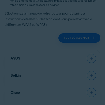
non de simples mots. Choisissez une phrase que vous pouvez facilement
retenir, mais qui n’est pas facile à deviner.
Sélectionnez la marque de votre routeur pour obtenir des
instructions détaillées sur la façon dont vous pouvez activer le
chiffrement WPA2 ou WPA3 :
TOUT DÉVELOPPER
ASUS
Belkin
REMARQUE:
En raison de la très
large gamme de types de routeurs
proposés par
ASUS
, nous
Cisco
pouvons seulement fournir des
instructions générales pour les
REMARQUE:
En raison de la très
modèles les plus courants. Pour
large gamme de types de routeurs