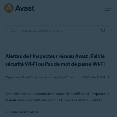
Alertes de l’Inspecteur réseau Avast : Faible
sécurité Wi-Fi ou Pas de mot de passe Wi-Fi
S’applique à Avast One pour Windows, Avast One pour Mac, Avast One pour Android, Avast One pour iOS, Avast Premium Security pour Windows, Avast Free Antivirus pour Windows, Avast Premium Security pour Mac, Avast Security pour Mac, Avast Mobile Security Premium pour Android
PLUS DE DÉTAILS
Cet article explique comment résoudre le problème si l’
Inspecteur
Produits:
réseau
dans Avast Antivirus affiche l’une des alertes suivantes :
Avast One 22.x pour Windows
Avast One 22.x pour Mac
Faible sécurité Wi-Fi
Avast One 22.x pour Android