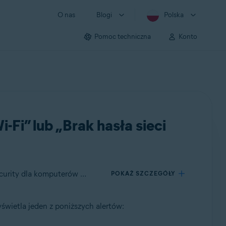
O nas
Blogi
Polska
Pomoc techniczna
Konto
i-Fi” lub „Brak hasła sieci
Dotyczy Avast Premium Security dla systemu Windows, Avast Free Antivirus dla systemu Windows, Avast Premium Security dla komputerów Mac, Avast Security dla komputerów Mac, Avast Mobile Security Premium dla systemu Android
POKAŻ SZCZEGÓŁY
świetla jeden z poniższych alertów: