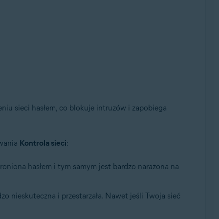
eniu sieci hasłem, co blokuje intruzów i zapobiega
aktualizacji Convenient Rollup, wersja 32-/64-bitowa
owania
Kontrola sieci
:
chroniona hasłem i tym samym jest bardzo narażona na
rdzo nieskuteczna i przestarzała. Nawet jeśli Twoja sieć