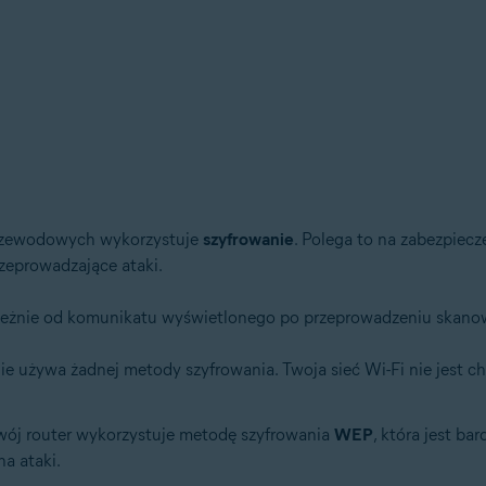
d
tion
tion — wersja 32-/64-bitowa
przewodowych wykorzystuje
szyfrowanie
. Polega to na zabezpiecz
/64-bitowa
zeprowadzające ataki.
64-bitowa
ssional / Enterprise / Ultimate — z dodatkiem Service Pack 1 z pakietem 
zależnie od komunikatu wyświetlonego po przeprowadzeniu skan
 nie używa żadnej metody szyfrowania. Twoja sieć Wi-Fi nie jest 
Twój router wykorzystuje metodę szyfrowania
WEP
, która jest ba
na ataki.