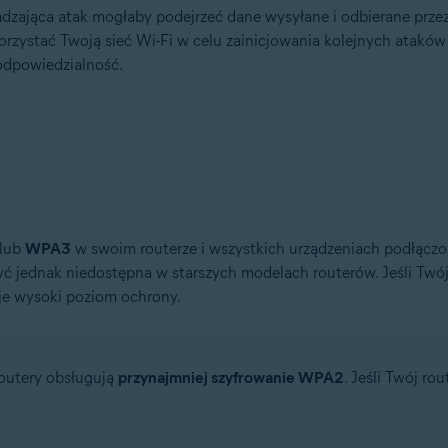
zająca atak mogłaby podejrzeć dane wysyłane i odbierane przez s
ystać Twoją sieć Wi-Fi w celu zainicjowania kolejnych ataków lub
 odpowiedzialność.
lub
WPA3
w swoim routerze i wszystkich urządzeniach podłączon
yć jednak niedostępna w starszych modelach routerów. Jeśli Twó
je wysoki poziom ochrony.
outery obsługują
przynajmniej szyfrowanie WPA2
. Jeśli Twój rou