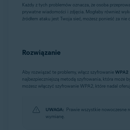
Każdy z tych problemów oznacza, że osoba przeprowad
Google Android 6.0 (Marshmallow, API 23) lub nowszy
prywatne wiadomości i zdjęcia. Mogłaby również wykorz
źródłem ataku jest Twoja sieć, możesz ponieść za nie
Rozwiązanie
Aby rozwiązać te problemy, włącz szyfrowanie
WPA2
najbezpieczniejszą metodą szyfrowania, która może b
możesz włączyć szyfrowanie WPA2, które nadal oferu
UWAGA:
Prawie wszystkie nowoczesne r
wymianę.