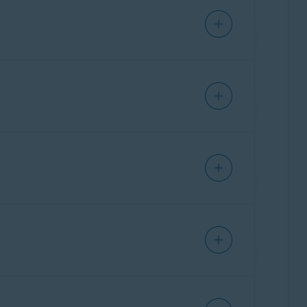
 tylko ogólne instrukcje dotyczące
delu routera. W celu uzyskania
ać tylko ogólne instrukcje dotyczące
delu routera. W celu uzyskania
ę administracji routera firmy ASUS.
ć tylko ogólne instrukcje dotyczące
delu routera. W celu uzyskania
ostawcą routera. Zwykle jest to Twój
 administracji routera firmy Belkin.
ać tylko ogólne instrukcje dotyczące
delu routera. W celu uzyskania
ostawcą routera. Zwykle jest to Twój