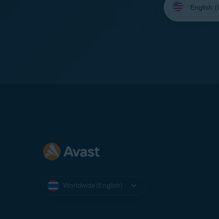
your
language:
Worldwide (English)