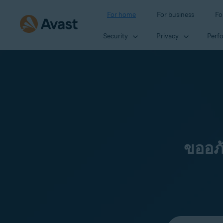
For home
For business
Fo
Security
Privacy
Perf
ขออภ
Select