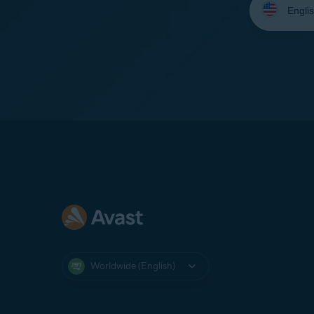
your
language:
Worldwide (English)