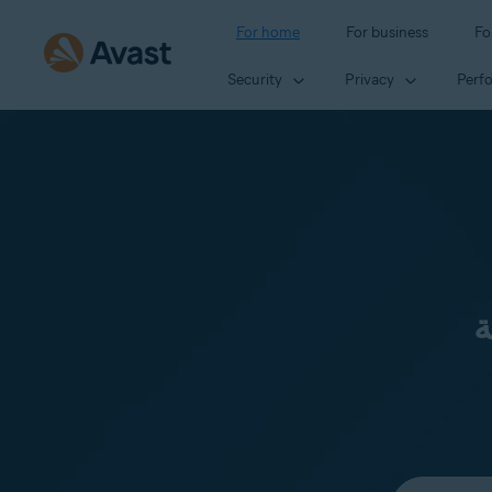
For home
For business
Fo
Security
Privacy
Perf
ة
Select