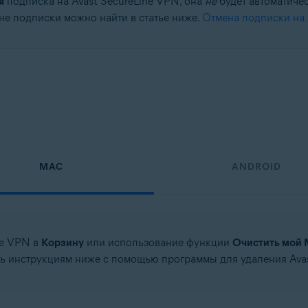
я
подписка на Avast SecureLine VPN, она
не
будет автоматиче
е подписки можно найти в статье ниже.
Отмена подписки на 
tion
ation — 32- или 64-разрядная версия
64-разрядная версия
-разрядная версия
fessional / Enterprise / Ultimate — SP 1, 32- или 64-разрядная версия
MAC
ANDROID
ne VPN в
Корзину
или использование функции
Очистить мой 
 инструкциям ниже с помощью программы для удаления Avas