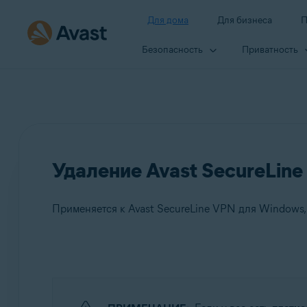
Для дома
Для бизнеса
П
Безопасность
Приватность
Удаление Avast SecureLin
Продукты:
Avast SecureLine VPN 5.x для Windows
Avast SecureLine VPN 4.x для Mac