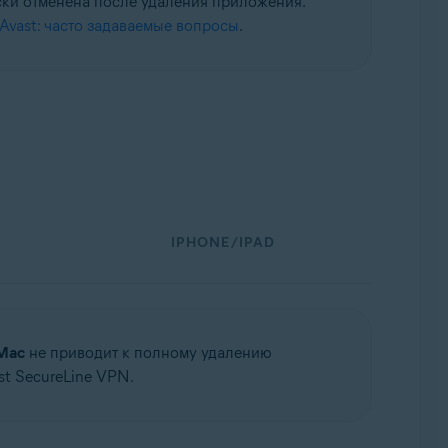
ски отменена после удаления приложения.
Avast: часто задаваемые вопросы
.
IPHONE/IPAD
Mac
не приводит к полному удалению
t SecureLine VPN.