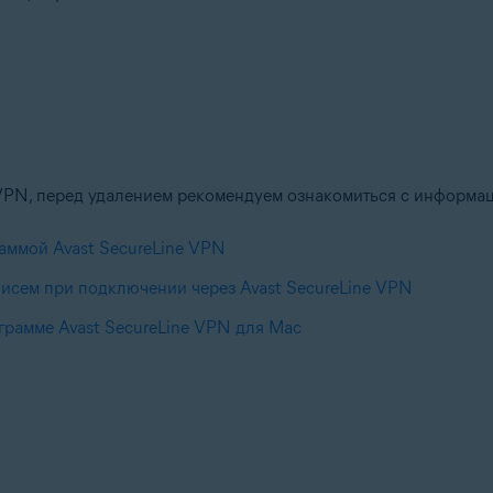
 VPN, перед удалением рекомендуем ознакомиться с информа
аммой Avast SecureLine VPN
писем при подключении через Avast SecureLine VPN
ограмме Avast SecureLine VPN для Mac