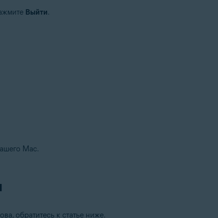
нажмите
Выйти
.
вашего Mac.
N
ова, обратитесь к статье ниже.