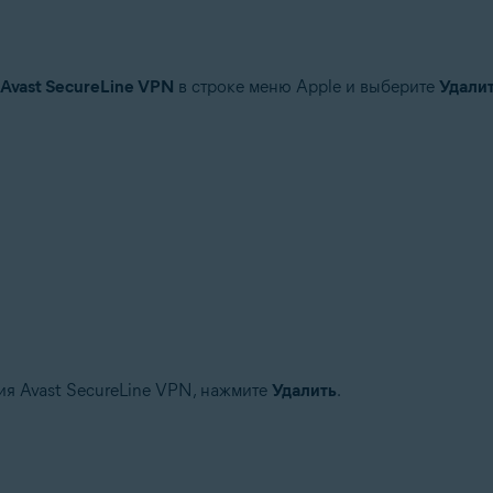
новая версия
Avast SecureLine VPN
в строке меню Apple и выберите
Удалит
ия Avast SecureLine VPN, нажмите
Удалить
.