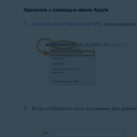
Удаление с помощью меню Apple
Google Android 6.0 (Marshmallow, API 23) или более 
Откройте Avast SecureLine VPN
Apple iOS 14.0 или более новая версия
, затем нажмите
Когда отобразится окно программы для удален