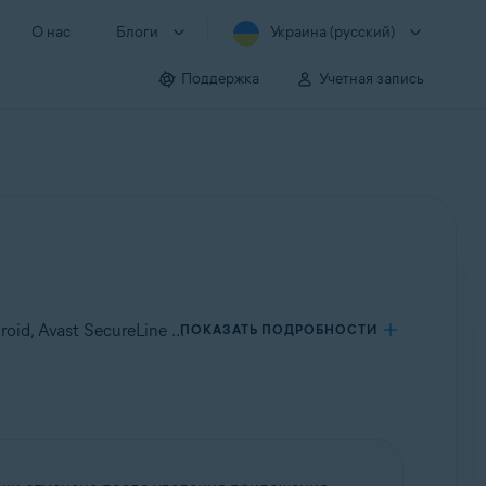
О нас
Блоги
Украина (русский)
Поддержка
Учетная запись
Применяется к Avast SecureLine VPN для Windows, Avast SecureLine VPN для Mac, Avast SecureLine VPN для Android, Avast SecureLine VPN для iOS
ПОКАЗАТЬ ПОДРОБНОСТИ