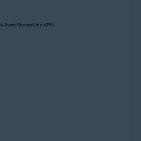
ь Avast SecureLine VPN
.