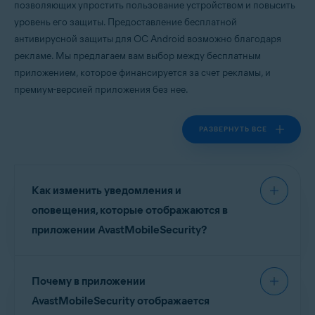
позволяющих упростить пользование устройством и повысить
Операционные системы:
уровень его защиты. Предоставление бесплатной
Google Android 9.0 (Pie, API 28) или более новая версия
антивирусной защиты для ОС Android возможно благодаря
рекламе. Мы предлагаем вам выбор между бесплатным
приложением, которое финансируется за счет рекламы, и
премиум-версией приложения без нее.
РАЗВЕРНУТЬ ВСЕ
Как изменить уведомления и
оповещения, которые отображаются в
приложении AvastMobileSecurity?
Для управления уведомлениями и
Почему в приложении
предупреждениями в
AvastMobileSecurity
перейдите в раздел
Учетная запись
▸
AvastMobileSecurity отображается
Настройки
▸
Уведомления
.