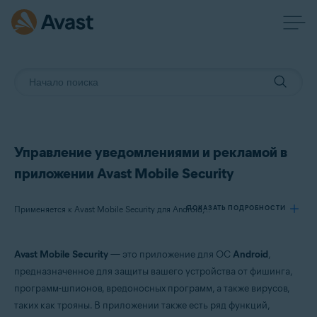
Управление уведомлениями и рекламой в
приложении Avast Mobile Security
ПОКАЗАТЬ ПОДРОБНОСТИ
Применяется к Avast Mobile Security для Android, Avast Mobile Security Premium для Android
Avast Mobile Security
— это приложение для ОС
Android
,
Продукты:
предназначенное для защиты вашего устройства от фишинга,
Avast Mobile Security 24.x для Android
программ-шпионов, вредоносных программ, а также вирусов,
Avast Mobile Security Premium 24.x для Android
таких как трояны. В приложении также есть ряд функций,