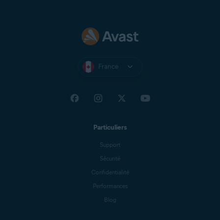
Demander l’aide d’Avast
Remplissez tous les champs requis. Puis, dans la
section
Joindre des fichiers
, ajoutez la capture d’écran
montrant la publicité
et
celle montrant ce qui
apparaît lorsque vous appuyez sur la publicité.
France
Appuyez sur
Envoyer la demande
.
Nous enquêterons et bloquerons éventuellement
l’application ou le site web responsable de la
publicité signalée.
Particuliers
Support
Sécurité
Confidentialité
Performances
Blog