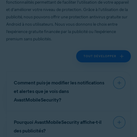
fonctionnalités permettant de faciliter l’utilisation de votre appareil
Systèmes d'exploitation:
et d’améliorer votre niveau de protection. Grâce à l’utilisation de la
Google Android 9.0 (Pie, API 28) ou version ultérieure
publicité, nous pouvons offrir une protection antivirus gratuite sur
Android à nos utilisateurs. Nous vous donnons le choix entre
l’expérience gratuite financée par la publicité ou l’expérience
premium sans publicités.
TOUT DÉVELOPPER
Comment puis-je modifier les notifications
et alertes que je vois dans
AvastMobileSecurity?
Pour gérer les notifications et les alertes dans
Pourquoi AvastMobileSecurity affiche-t-il
AvastMobileSecurity
, accédez à
Compte
▸
Paramètres
▸
Notifications
.
des publicités?