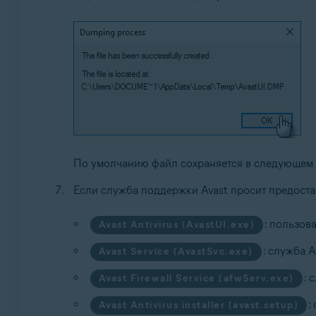
По умолчанию файл сохраняется в следующем
Если служба поддержки Avast просит предоста
: пользов
Avast Antivirus (AvastUI.exe)
: служба A
Avast Service (AvastSvc.exe)
: 
Avast Firewall Service (afwServ.exe)
:
Avast Antivirus installer (avast.setup)