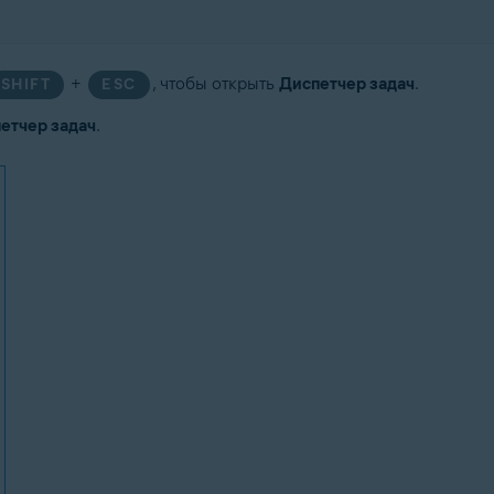
+
, чтобы открыть
Диспетчер задач
.
SHIFT
ESC
етчер задач
.