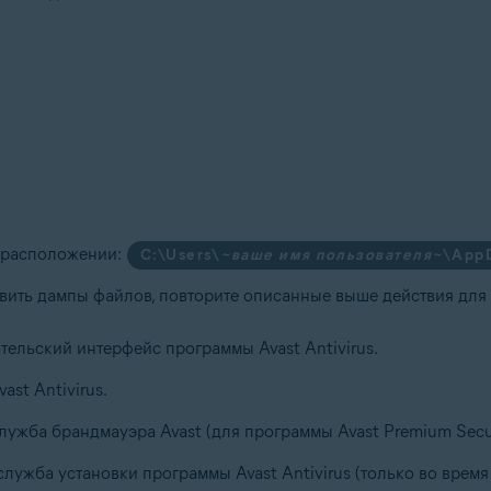
 расположении:
C:\Users\
~ваше имя пользователя~
\AppD
вить дампы файлов, повторите описанные выше действия для 
ательский интерфейс программы Avast Antivirus.
vast Antivirus.
служба брандмауэра Avast (для программы Avast Premium Secu
 служба установки программы Avast Antivirus (только во врем