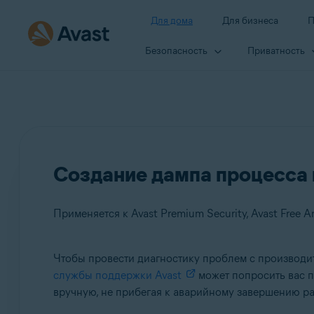
Для дома
Для бизнеса
П
Безопасность
Приватность
Создание дампа процесса 
Применяется к Avast Premium Security, Avast Free An
Чтобы провести диагностику проблем с производ
Продукты:
службы поддержки Avast
может попросить вас 
вручную, не прибегая к аварийному завершению р
Avast Premium Security
Avast Free Antivirus