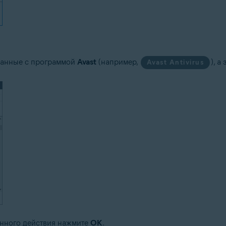
занные с программой
Avast
(например,
), а
Avast Antivirus
нного действия нажмите
OK
.