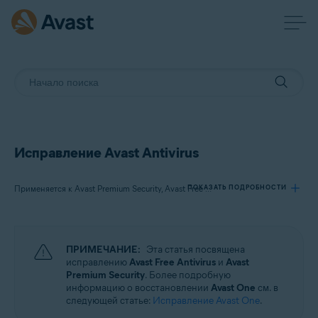
Исправление Avast Antivirus
ПОКАЗАТЬ ПОДРОБНОСТИ
Применяется к Avast Premium Security, Avast Free Antivirus
Продукты:
ПРИМЕЧАНИЕ:
Эта статья посвящена
Avast Premium Security
исправлению
Avast Free Antivirus
и
Avast
Avast Free Antivirus
Premium Security
. Более подробную
информацию о восстановлении
Avast One
см. в
следующей статье:
Исправление Avast One
.
Операционные системы: