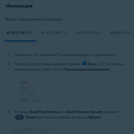
Инструкции
Ваша операционная система:
WINDOWS 11
WINDOWS 10
WINDOWS 8
WINDOWS 7
Убедитесь, что на вашем ПК не запущены другие приложения.
Правой кнопкой мыши щелкните значок
Пуск
в ОС Windows, а
затем выберите в меню пункт
Приложения и возможности
.
В строке
Avast Free Antivirus
или
Avast Premium Security
нажмите
⋮
Опции
(три точки) и дважды выберите
Удалить
.