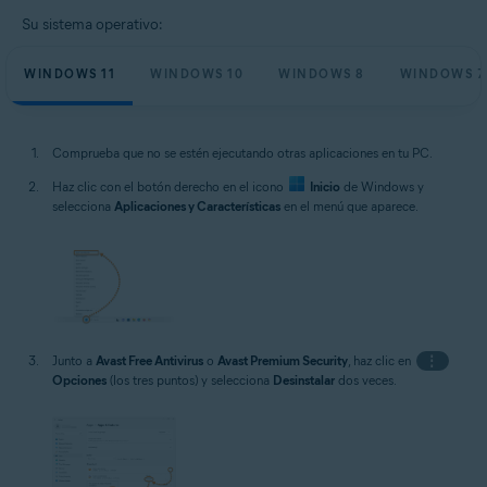
Su sistema operativo:
WINDOWS 11
WINDOWS 10
WINDOWS 8
WINDOWS 7
Comprueba que no se estén ejecutando otras aplicaciones en tu PC.
Haz clic con el botón derecho en el icono
Inicio
de Windows y
selecciona
Aplicaciones y Características
en el menú que aparece.
Junto a
Avast Free Antivirus
o
Avast Premium Security
, haz clic en
⋮
Opciones
(los tres puntos) y selecciona
Desinstalar
dos veces.