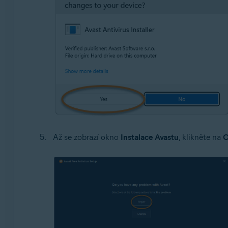
Až se zobrazí okno
Instalace Avastu
, klikněte na
O