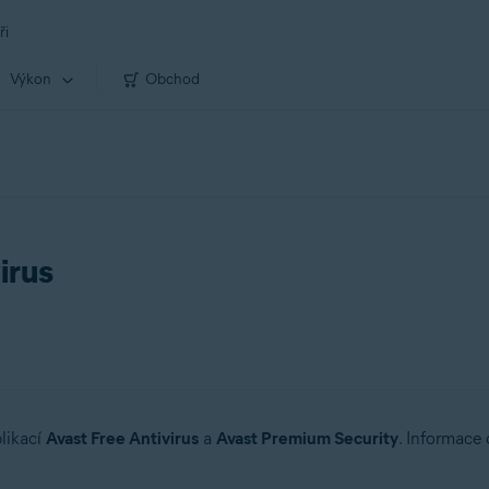
ři
Výkon
Obchod
irus
plikací
Avast Free Antivirus
a
Avast Premium Security
. Informace