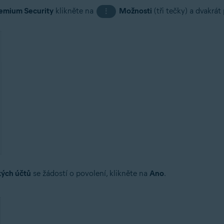
remium Security
klikněte na
Možnosti
(tři tečky) a dvakrá
⋮
kých účtů
se žádostí o povolení, klikněte na
Ano
.