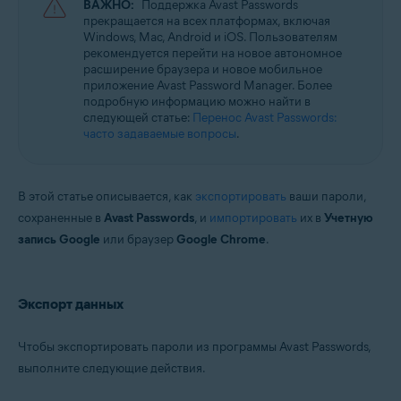
ВАЖНО:
Поддержка Avast Passwords
прекращается на всех платформах, включая
Операционные системы:
Windows, Mac, Android и iOS. Пользователям
рекомендуется перейти на новое автономное
Microsoft Windows 11 Home / Pro / Enterprise / Education
расширение браузера и новое мобильное
Microsoft Windows 10 Home / Pro / Enterprise / Education — 32- или 64-
приложение Avast Password Manager. Более
разрядная версия
подробную информацию можно найти в
Microsoft Windows 8.1 / Pro / Enterprise — 32- или 64-разрядная версия
следующей статье:
Перенос Avast Passwords:
Microsoft Windows 8 / Pro / Enterprise — 32- или 64-разрядная версия
часто задаваемые вопросы
.
Microsoft Windows 7 Home Basic / Home Premium / Professional /
Enterprise / Ultimate — SP 1 с обновлением Convenient Rollup, 32- или
64-разрядная версия
В этой статье описывается, как
экспортировать
ваши пароли,
сохраненные в
Avast Passwords
, и
импортировать
их в
Учетную
запись Google
или браузер
Google Chrome
.
Экспорт данных
Чтобы экспортировать пароли из программы Avast Passwords,
выполните следующие действия.