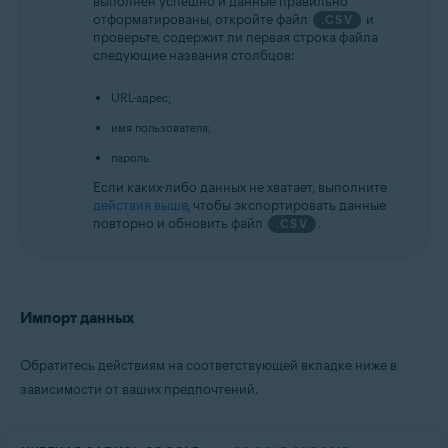
выполнен успешно и данные правильно
отформатированы, откройте файл
и
.CSV
проверьте, содержит ли первая строка файла
следующие названия столбцов:
URL-адрес;
имя пользователя;
пароль.
Если каких-либо данных не хватает, выполните
действия выше
, чтобы экспортировать данные
повторно и обновить файл
.
.CSV
Импорт данных
Обратитесь действиям на соответствующей вкладке ниже в
зависимости от ваших предпочтений.