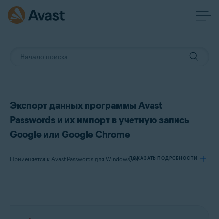
Экспорт данных программы Avast
Passwords и их импорт в учетную запись
Google или Google Chrome
ПОКАЗАТЬ ПОДРОБНОСТИ
Применяется к Avast Passwords для Windows, Avast Premium Security для Windows
Продукты:
Avast Passwords 20.x для Windows
Avast Premium Security 22.x для Windows